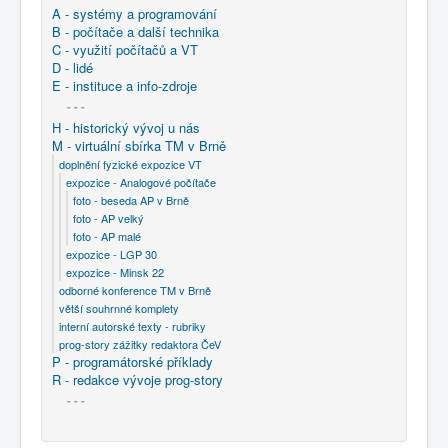
A - systémy a programování
B - počítače a další technika
C - využití počítačů a VT
D - lidé
E - instituce a info-zdroje
- - -
H - historický vývoj u nás
M - virtuální sbírka TM v Brně
doplnění fyzické expozice VT
expozice - Analogové počítače
foto - beseda AP v Brně
foto - AP velký
foto - AP malé
expozice - LGP 30
expozice - Minsk 22
odborné konference TM v Brně
větší souhrnné komplety
interní autorské texty - rubriky
prog-story zážitky redaktora ČeV
P - programátorské příklady
R - redakce vývoje prog-story
- - -