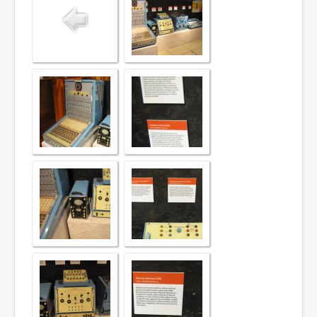
COBOL
O nás
Úvod
M - virtuální sbírka TM v Brně
doplnění fyzické expozice VT
expozice - Analogové počítače
foto - AP malé