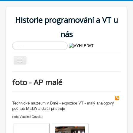
Historie programování a VT u
nás
Vyhledávání...
Přepnout
navigaci
AKTUÁLNÍ NOVINKY
foto - AP malé
Cíle expozice
PRŮVODCE EXPOZICÍ
Technické muzeum v Brně - expozice VT - malý analogový
Současnost SW a IT
počítač MEDA a další přístroje
KNIHOVNA
(foto Vlastimil Čevela)
Historické počítače