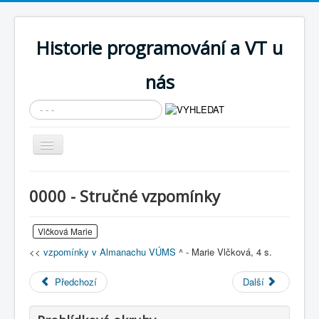
Historie programování a VT u
nás
Vyhledávání...
Přepnout
navigaci
AKTUÁLNÍ NOVINKY
0000 - Stručné vzpomínky
Cíle expozice
PRŮVODCE EXPOZICÍ
Vlčková Marie
<<
vzpomínky v Almanachu VÚMS
^ - Marie Vlčková, 4 s.
Současnost SW a IT
KNIHOVNA
Předchozí
Další
Historické počítače