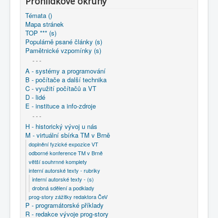
Prohlídkové okruhy
COBOL
Témata ()
O nás
Mapa stránek
TOP *** (s)
Populárně psané články (s)
Úvod
M - virtuální sbírka TM v Brně
Pamětnické vzpomínky (s)
interní autorské texty - rubriky
~ VÚMS Praha: Almanach historie 1950-1997
- - -
VÚMS Praha - detaily
0000 - Stručné vzpomínky
A - systémy a programování
B - počítače a další technika
C - využití počítačů a VT
D - lidé
E - instituce a info-zdroje
- - -
H - historický vývoj u nás
M - virtuální sbírka TM v Brně
doplnění fyzické expozice VT
odborné konference TM v Brně
větší souhrnné komplety
interní autorské texty - rubriky
interní autorské texty - (s)
drobná sdělení a podklady
prog-story zážitky redaktora ČeV
P - programátorské příklady
R - redakce vývoje prog-story