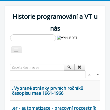
Historie programování a VT u
nás
Vyhledávání...
Přepnout
navigaci
AKTUÁLNÍ NOVINKY
Zadejte část názvu
Cíle expozice
Zobrazit
PRŮVODCE EXPOZICÍ
Současnost SW a IT
. Vybrané stránky prvních ročníků
časopisu maa 1961-1966
KNIHOVNA
Historické počítače
.er - automatizace - pracovní rozcestník