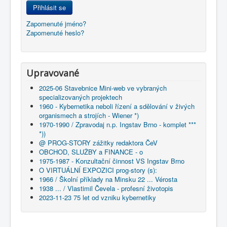
Přihlásit se
Zapomenuté jméno?
Zapomenuté heslo?
Upravované
2025-06 Stavebnice Mini-web ve vybraných
specializovaných projektech
1960 - Kybernetika neboli řízení a sdělování v živých
organismech a strojích - Wiener *)
1970-1990 / Zpravodaj n.p. Ingstav Brno - komplet ***
*))
@ PROG-STORY zážitky redaktora ČeV
OBCHOD, SLUŽBY a FINANCE - o
1975-1987 - Konzultační činnost VS Ingstav Brno
O VIRTUÁLNÍ EXPOZICI prog-story (s):
1966 / Školní příklady na Minsku 22 ... Vérosta
1938 ... / Vlastimil Čevela - profesní životopis
2023-11-23 75 let od vzniku kybernetiky