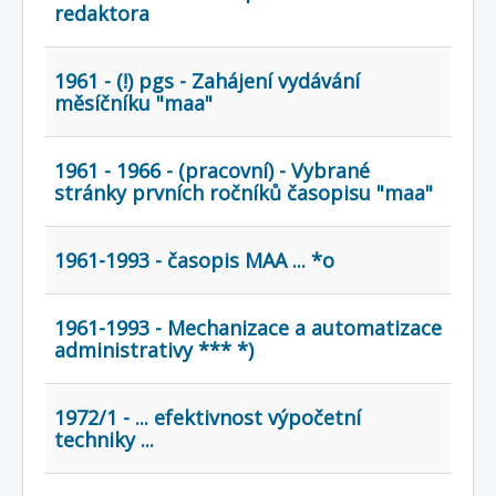
COBOL
redaktora
O nás
1961 - (!) pgs - Zahájení vydávání
Úvod
Mapa stránek
(štítky)
měsíčníku "maa"
1961 - 1966 - (pracovní) - Vybrané
stránky prvních ročníků časopisu "maa"
1961-1993 - časopis MAA ... *o
1961-1993 - Mechanizace a automatizace
administrativy *** *)
1972/1 - ... efektivnost výpočetní
techniky ...