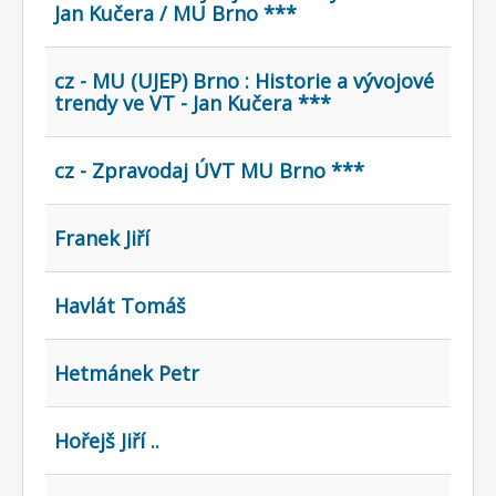
COBOL
Jan Kučera / MU Brno ***
O nás
cz - MU (UJEP) Brno : Historie a vývojové
Úvod
Mapa stránek
(štítky)
trendy ve VT - Jan Kučera ***
cz - Zpravodaj ÚVT MU Brno ***
Franek Jiří
Havlát Tomáš
Hetmánek Petr
Hořejš Jiří ..