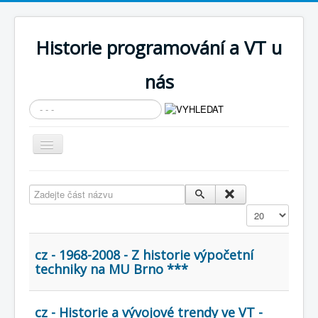
Historie programování a VT u
nás
Vyhledávání...
Přepnout
navigaci
AKTUÁLNÍ NOVINKY
Zadejte část názvu
Cíle expozice
Zobrazit
PRŮVODCE EXPOZICÍ
Současnost SW a IT
cz - 1968-2008 - Z historie výpočetní
techniky na MU Brno ***
KNIHOVNA
Historické počítače
cz - Historie a vývojové trendy ve VT -