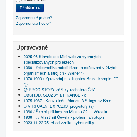
Přihlásit se
Zapomenuté jméno?
Zapomenuté heslo?
Upravované
2025-06 Stavebnice Mini-web ve vybraných
specializovaných projektech
1960 - Kybernetika neboli řízení a sdělování v živých
organismech a strojích - Wiener *)
1970-1990 / Zpravodaj n.p. Ingstav Brno - komplet ***
*))
@ PROG-STORY zážitky redaktora ČeV
OBCHOD, SLUŽBY a FINANCE - o
1975-1987 - Konzultační činnost VS Ingstav Brno
O VIRTUÁLNÍ EXPOZICI prog-story (s):
1966 / Školní příklady na Minsku 22 ... Vérosta
1938 ... / Vlastimil Čevela - profesní životopis
2023-11-23 75 let od vzniku kybernetiky