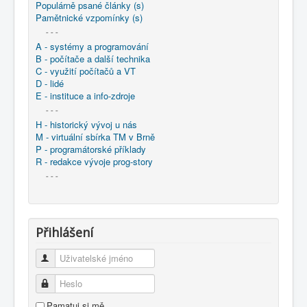
Populárně psané články (s)
Pamětnické vzpomínky (s)
- - -
A - systémy a programování
B - počítače a další technika
C - využití počítačů a VT
D - lidé
E - instituce a info-zdroje
- - -
H - historický vývoj u nás
M - virtuální sbírka TM v Brně
P - programátorské příklady
R - redakce vývoje prog-story
- - -
Přihlášení
Uživatelské jméno
Heslo
Pamatuj si mě