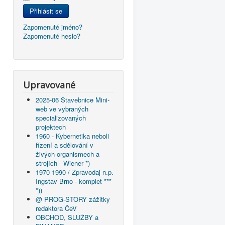
Přihlásit se
Zapomenuté jméno?
Zapomenuté heslo?
Upravované
2025-06 Stavebnice Mini-
web ve vybraných
specializovaných
projektech
1960 - Kybernetika neboli
řízení a sdělování v
živých organismech a
strojích - Wiener *)
1970-1990 / Zpravodaj n.p.
Ingstav Brno - komplet ***
*))
@ PROG-STORY zážitky
redaktora ČeV
OBCHOD, SLUŽBY a