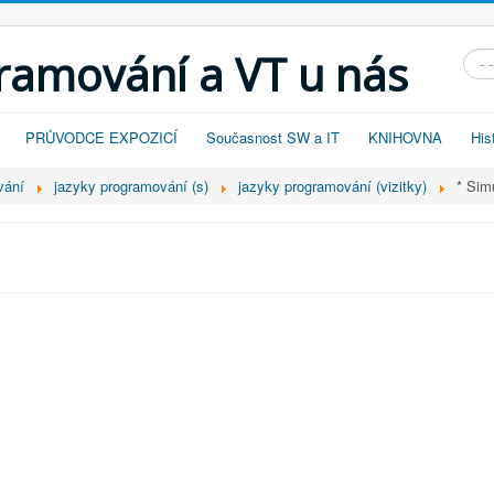
gramování a VT u nás
Vyhl
PRŮVODCE EXPOZICÍ
Současnost SW a IT
KNIHOVNA
His
ování
jazyky programování (s)
jazyky programování (vizitky)
* Sim