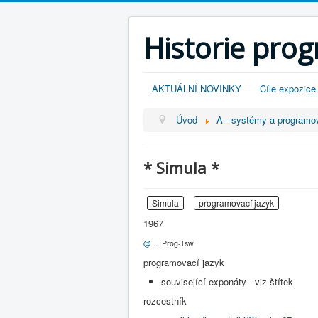
Historie pro
AKTUÁLNÍ NOVINKY
Cíle expozice
Úvod
A - systémy a program
* Simula *
Simula
programovací jazyk
1967
@
... Prog-Tsw
programovací jazyk
související exponáty - viz štítek
rozcestník