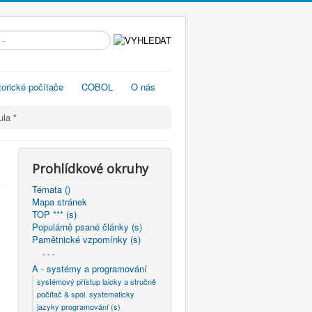
edávání...
torické počítače
COBOL
O nás
ula *
Prohlídkové okruhy
Témata ()
Mapa stránek
TOP *** (s)
Populárně psané články (s)
Pamětnické vzpomínky (s)
- - -
A - systémy a programování
systémový přístup laicky a stručně
počítač & spol. systematicky
jazyky programování (s)