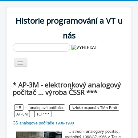
Historie programování a VT u
nás
Vyhledávání...
Přepnout
navigaci
AKTUÁLNÍ NOVINKY
* AP-3M - elektronkový analogový
Cíle expozice
počítač ... výroba ČSSR ***
PRŮVODCE EXPOZICÍ
* B
analogové počítače
fyzické exponáty TM v Brně
Současnost SW a IT
AP-3M
TOP ***
KNIHOVNA
ČS analogové počítače 1936-1980
|
Historické počítače
... střední analogový počítač,
vyráběný 1962/3?-1966 v Tesle