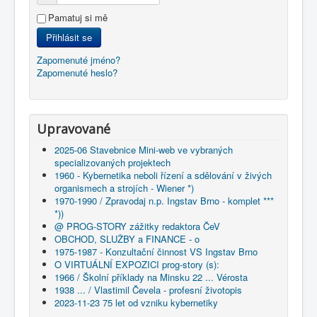
Pamatuj si mě
Přihlásit se
Zapomenuté jméno?
Zapomenuté heslo?
Upravované
2025-06 Stavebnice Mini-web ve vybraných
specializovaných projektech
1960 - Kybernetika neboli řízení a sdělování v živých
organismech a strojích - Wiener *)
1970-1990 / Zpravodaj n.p. Ingstav Brno - komplet ***
*))
@ PROG-STORY zážitky redaktora ČeV
OBCHOD, SLUŽBY a FINANCE - o
1975-1987 - Konzultační činnost VS Ingstav Brno
O VIRTUÁLNÍ EXPOZICI prog-story (s):
1966 / Školní příklady na Minsku 22 ... Vérosta
1938 ... / Vlastimil Čevela - profesní životopis
2023-11-23 75 let od vzniku kybernetiky