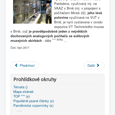
COBOL
Pardubice, využívaný mj. na
VAAZ v Brně (mj. v propojení s
O nás
počítačem Minsk 22),
jeho levá
polovina
využívaná na VUT v
Brně, je nyní vystavena v úvodu
Úvod
B - počítače a další technika
expozice VT Technického muzea
analogové a hybridní počítače
v Brně, což
je
pravděpodobně jeden z největších
* AP-3M - elektronkový analogový počítač ... výroba
dochovaných analogových počítačů ve světových
ČSSR ***
^^^ štítky
muzejních sbírkách
- dále
...
ČeV, říjen 2017
Předchozí
Další
Prohlídkové okruhy
Témata ()
Mapa stránek
TOP *** (s)
Populárně psané články (s)
Pamětnické vzpomínky (s)
- - -