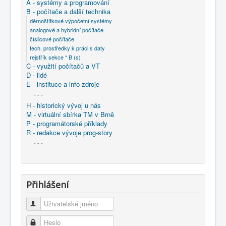
A - systémy a programování
B - počítače a další technika
děrnoštítkové výpočetní systémy
analogové a hybridní počítače
číslicové počítače
tech. prostředky k práci s daty
rejstřík sekce * B (s)
C - využití počítačů a VT
D - lidé
E - instituce a info-zdroje
- - -
H - historický vývoj u nás
M - virtuální sbírka TM v Brně
P - programátorské příklady
R - redakce vývoje prog-story
- - -
Přihlášení
Uživatelské jméno
Heslo