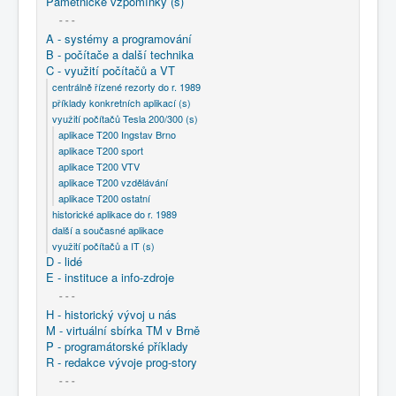
Pamětnické vzpomínky (s)
- - -
A - systémy a programování
B - počítače a další technika
C - využití počítačů a VT
centrálně řízené rezorty do r. 1989
příklady konkretních aplikací (s)
využití počítačů Tesla 200/300 (s)
aplikace T200 Ingstav Brno
aplikace T200 sport
aplikace T200 VTV
aplikace T200 vzdělávání
aplikace T200 ostatní
historické aplikace do r. 1989
další a současné aplikace
využití počítačů a IT (s)
D - lidé
E - instituce a info-zdroje
- - -
H - historický vývoj u nás
M - virtuální sbírka TM v Brně
P - programátorské příklady
R - redakce vývoje prog-story
- - -