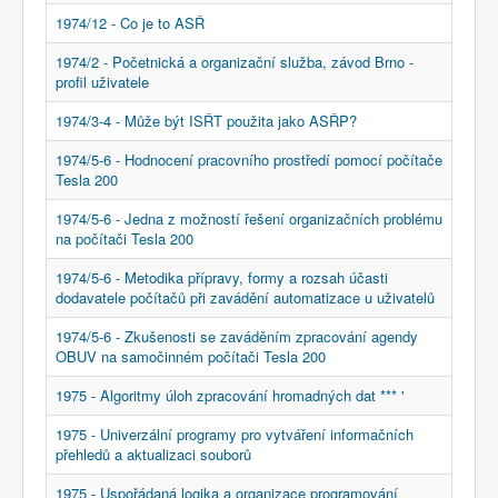
COBOL
1974/12 - Co je to ASŘ
O nás
1974/2 - Početnická a organizační služba, závod Brno -
profil uživatele
Úvod
C - využití počítačů a VT
využití počítačů Tesla 200/300 (s)
1974/3-4 - Může být ISŘT použita jako ASŘP?
1974/5-6 - Hodnocení pracovního prostředí pomocí počítače
Tesla 200
1974/5-6 - Jedna z možností řešení organizačních problému
na počítači Tesla 200
1974/5-6 - Metodika přípravy, formy a rozsah účasti
dodavatele počítačů při zavádění automatizace u uživatelů
1974/5-6 - Zkušenosti se zaváděním zpracování agendy
OBUV na samočinném počítači Tesla 200
1975 - Algoritmy úloh zpracování hromadných dat *** '
1975 - Univerzální programy pro vytváření informačních
přehledů a aktualizaci souborů
1975 - Uspořádaná logika a organizace programování