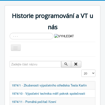
Historie programování a VT u
nás
Vyhledávání...
Přepnout
navigaci
AKTUÁLNÍ NOVINKY
Zadejte část názvu
Cíle expozice
Zobrazit
PRŮVODCE EXPOZICÍ
Současnost SW a IT
1974/1 - Zkušenosti výpočetního střediska Tesla Karlín
KNIHOVNA
1974/10 - Výpočetní technika měří pokrok společnosti
Historické počítače
1974/11 - Pomáhá počítač řízení