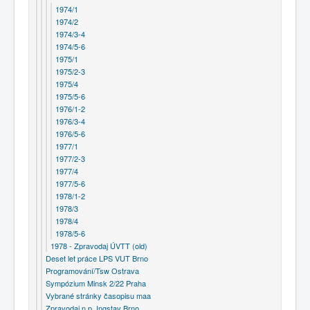
1974/1
1974/2
1974/3-4
1974/5-6
1975/1
1975/2-3
1975/4
1975/5-6
1976/1-2
1976/3-4
1976/5-6
1977/1
1977/2-3
1977/4
1977/5-6
1978/1-2
1978/3
1978/4
1978/5-6
1978 - Zpravodaj ÚVTT (old)
Deset let práce LPS VUT Brno
Programování/Tsw Ostrava
Sympózium Minsk 2/22 Praha
Vybrané stránky časopisu maa
Zpravodaj n.p. Ingstav Brno