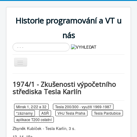
Historie programování a VT u
nás
Vyhledávání...
Přepnout
navigaci
AKTUÁLNÍ NOVINKY
1974/1 - Zkušenosti výpočetního
Cíle expozice
střediska Tesla Karlín
PRŮVODCE EXPOZICÍ
Minsk 1, 2/22 a 32
Tesla 200/300 - využití 1969-1987
Současnost SW a IT
*záznamy
ASŘ
VHJ Tesla Praha
Tesla Pardubice
KNIHOVNA
aplikace T200 ostatní
Zbyněk Kubíček - Tesla Karlín, 3 s.
Historické počítače
13, 14, 15a