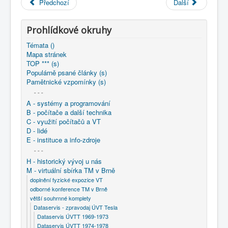
Předchozí
Další
Prohlídkové okruhy
Témata ()
Mapa stránek
TOP *** (s)
Populárně psané články (s)
Pamětnické vzpomínky (s)
- - -
A - systémy a programování
B - počítače a další technika
C - využití počítačů a VT
D - lidé
E - instituce a info-zdroje
- - -
H - historický vývoj u nás
M - virtuální sbírka TM v Brně
doplnění fyzické expozice VT
odborné konference TM v Brně
větší souhrnné komplety
Dataservis - zpravodaj ÚVT Tesla
Dataservis ÚVTT 1969-1973
Dataservis ÚVTT 1974-1978