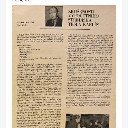
COBOL
O nás
Úvod
M - virtuální sbírka TM v Brně
větší souhrnné komplety
Dataservis - zpravodaj ÚVT Tesla
Dataservis ÚVTT 1974-1978
1974/1
1974/1 - Zkušenosti výpočetního střediska Tesla Karlín