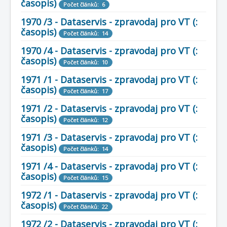
časopis)
COBOL
Počet článků: 6
1970 /3 - Dataservis - zpravodaj pro VT (:
O nás
časopis)
Počet článků: 14
Úvod
M - virtuální sbírka TM v Brně
1970 /4 - Dataservis - zpravodaj pro VT (:
větší souhrnné komplety
časopis)
Dataservis - zpravodaj ÚVT Tesla
Počet článků: 10
Dataservis ÚVTT 1969-1973
1971 /1 - Dataservis - zpravodaj pro VT (:
časopis)
Počet článků: 17
1971 /2 - Dataservis - zpravodaj pro VT (:
časopis)
Počet článků: 12
1971 /3 - Dataservis - zpravodaj pro VT (:
časopis)
Počet článků: 14
1971 /4 - Dataservis - zpravodaj pro VT (:
časopis)
Počet článků: 15
1972 /1 - Dataservis - zpravodaj pro VT (:
časopis)
Počet článků: 22
1972 /2 - Dataservis - zpravodaj pro VT (: