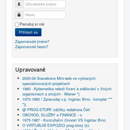
Uživatelské jméno
Heslo
Pamatuj si mě
Přihlásit se
Zapomenuté jméno?
Zapomenuté heslo?
Upravované
2025-06 Stavebnice Mini-web ve vybraných
specializovaných projektech
1960 - Kybernetika neboli řízení a sdělování v živých
organismech a strojích - Wiener *)
1970-1990 / Zpravodaj n.p. Ingstav Brno - komplet ***
*))
@ PROG-STORY zážitky redaktora ČeV
OBCHOD, SLUŽBY a FINANCE - o
1975-1987 - Konzultační činnost VS Ingstav Brno
O VIRTUÁLNÍ EXPOZICI prog-story (s):