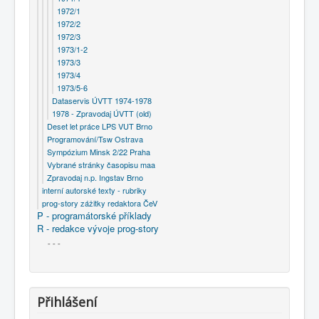
1972/1
1972/2
1972/3
1973/1-2
1973/3
1973/4
1973/5-6
Dataservis ÚVTT 1974-1978
1978 - Zpravodaj ÚVTT (old)
Deset let práce LPS VUT Brno
Programování/Tsw Ostrava
Sympózium Minsk 2/22 Praha
Vybrané stránky časopisu maa
Zpravodaj n.p. Ingstav Brno
interní autorské texty - rubriky
prog-story zážitky redaktora ČeV
P - programátorské příklady
R - redakce vývoje prog-story
- - -
Přihlášení