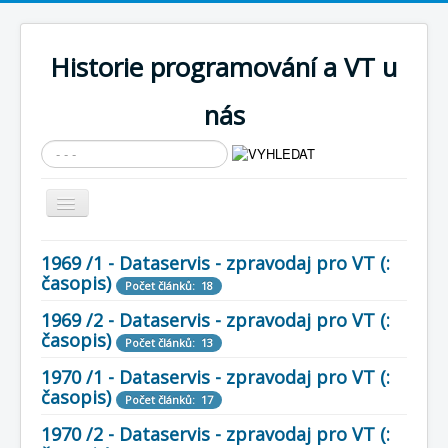
Historie programování a VT u
nás
Vyhledávání...
Přepnout
navigaci
AKTUÁLNÍ NOVINKY
1969 /1 - Dataservis - zpravodaj pro VT (:
časopis)
Cíle expozice
Počet článků: 18
1969 /2 - Dataservis - zpravodaj pro VT (:
PRŮVODCE EXPOZICÍ
časopis)
Počet článků: 13
Současnost SW a IT
1970 /1 - Dataservis - zpravodaj pro VT (:
KNIHOVNA
časopis)
Počet článků: 17
Historické počítače
1970 /2 - Dataservis - zpravodaj pro VT (: