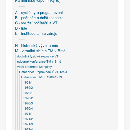
Pamětnické vzpomínky (s)
- - -
A - systémy a programování
B - počítače a další technika
C - využití počítačů a VT
D - lidé
E - instituce a info-zdroje
- - -
H - historický vývoj u nás
M - virtuální sbírka TM v Brně
doplnění fyzické expozice VT
odborné konference TM v Brně
větší souhrnné komplety
Dataservis - zpravodaj ÚVT Tesla
Dataservis ÚVTT 1969-1973
1969/1
1969/2
1970/1
1970/2
1970/3
1970/4
1971/1
1971/2
1971/3
1971/4