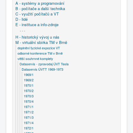
A - systémy a programování
B - počítače a další technika
C - využití počítačů a VT
D - lidé
E - instituce a info-zdroje
- - -
H - historický vývoj u nás
M - virtuální sbírka TM v Brně
doplnění fyzické expozice VT
odborné konference TM v Brně
větší souhrnné komplety
Dataservis - zpravodaj ÚVT Tesla
Dataservis ÚVTT 1969-1973
1969/1
1969/2
1970/1
1970/2
1970/3
1970/4
1971/1
1971/2
1971/3
1971/4
1972/1