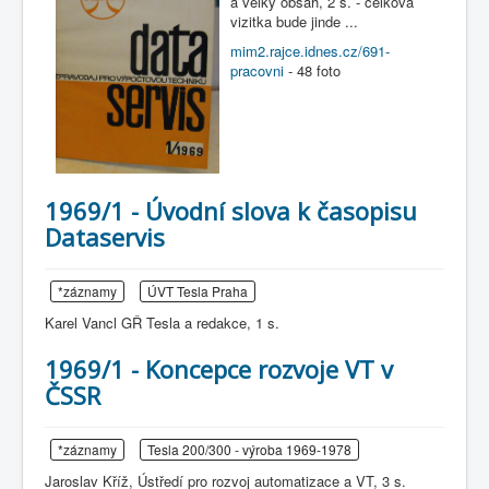
a velký obsah, 2 s. - celková
COBOL
vizitka bude jinde ...
O nás
mim2.rajce.idnes.cz/691-
pracovni
- 48 foto
Úvod
M - virtuální sbírka TM v Brně
větší souhrnné komplety
Dataservis - zpravodaj ÚVT Tesla
Dataservis ÚVTT 1969-1973
1969/1
1969/1 - Úvodní slova k časopisu
Dataservis
*záznamy
ÚVT Tesla Praha
Karel Vancl GŘ Tesla a redakce, 1 s.
1969/1 - Koncepce rozvoje VT v
ČSSR
*záznamy
Tesla 200/300 - výroba 1969-1978
Jaroslav Kříž, Ústředí pro rozvoj automatizace a VT, 3 s.