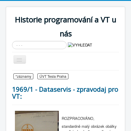
Historie programování a VT u
nás
Vyhledávání...
Přepnout
navigaci
AKTUÁLNÍ NOVINKY
*záznamy
ÚVT Tesla Praha
Cíle expozice
1969/1 - Dataservis - zpravodaj pro
PRŮVODCE EXPOZICÍ
VT:
Současnost SW a IT
KNIHOVNA
ROZPRACOVÁNO,
Historické počítače
standardně malý obrázek obálky