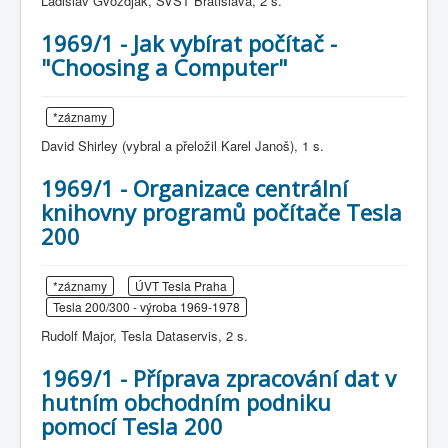
Ladislav Gvozdjak, SVŠT Bratislava, 2 s.
1969/1 - Jak vybírat počítač -
"Choosing a Computer"
*záznamy
David Shirley (vybral a přeložil Karel Janoš), 1 s.
1969/1 - Organizace centrální
knihovny programů počítače Tesla
200
*záznamy
ÚVT Tesla Praha
Tesla 200/300 - výroba 1969-1978
Rudolf Major, Tesla Dataservis, 2 s.
1969/1 - Příprava zpracování dat v
hutním obchodním podniku
pomocí Tesla 200