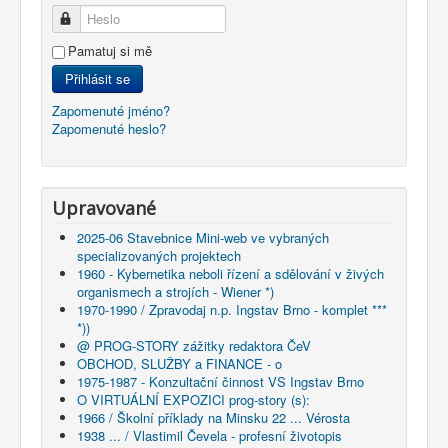
Heslo
Pamatuj si mě
Přihlásit se
Zapomenuté jméno?
Zapomenuté heslo?
Upravované
2025-06 Stavebnice Mini-web ve vybraných
specializovaných projektech
1960 - Kybernetika neboli řízení a sdělování v živých
organismech a strojích - Wiener *)
1970-1990 / Zpravodaj n.p. Ingstav Brno - komplet ***
*))
@ PROG-STORY zážitky redaktora ČeV
OBCHOD, SLUŽBY a FINANCE - o
1975-1987 - Konzultační činnost VS Ingstav Brno
O VIRTUÁLNÍ EXPOZICI prog-story (s):
1966 / Školní příklady na Minsku 22 ... Vérosta
1938 ... / Vlastimil Čevela - profesní životopis