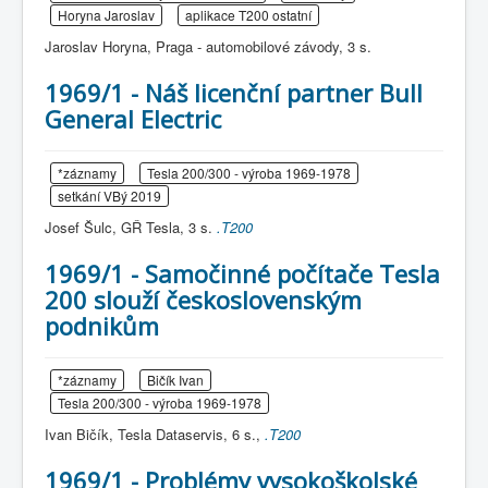
Horyna Jaroslav
aplikace T200 ostatní
Jaroslav Horyna, Praga - automobilové závody, 3 s.
1969/1 - Náš licenční partner Bull
General Electric
*záznamy
Tesla 200/300 - výroba 1969-1978
setkání VBý 2019
Josef Šulc, GŘ Tesla, 3 s.
.T200
1969/1 - Samočinné počítače Tesla
200 slouží československým
podnikům
*záznamy
Bičík Ivan
Tesla 200/300 - výroba 1969-1978
Ivan Bičík, Tesla Dataservis, 6 s.,
.T200
1969/1 - Problémy vysokoškolské