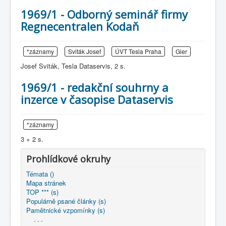
1969/1 - Odborný seminář firmy
Regnecentralen Kodaň
*záznamy
Sviták Josef
ÚVT Tesla Praha
Gier
Josef Sviták, Tesla Dataservis, 2 s.
1969/1 - redakční souhrny a
inzerce v časopise Dataservis
*záznamy
3 + 2 s.
Prohlídkové okruhy
Témata ()
Mapa stránek
TOP *** (s)
Populárně psané články (s)
Pamětnické vzpomínky (s)
- - -