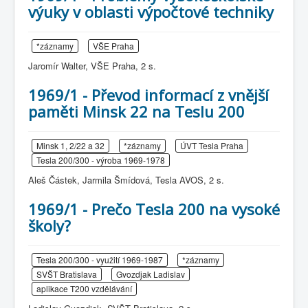
výuky v oblasti výpočtové techniky
*záznamy
VŠE Praha
Jaromír Walter, VŠE Praha, 2 s.
1969/1 - Převod informací z vnější
paměti Minsk 22 na Teslu 200
Minsk 1, 2/22 a 32
*záznamy
ÚVT Tesla Praha
Tesla 200/300 - výroba 1969-1978
Aleš Částek, Jarmila Šmídová, Tesla AVOS, 2 s.
1969/1 - Prečo Tesla 200 na vysoké
školy?
Tesla 200/300 - využití 1969-1987
*záznamy
SVŠT Bratislava
Gvozdjak Ladislav
aplikace T200 vzdělávání