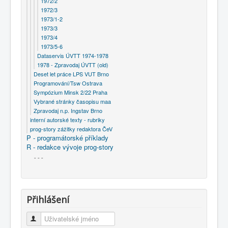
1972/2
1972/3
1973/1-2
1973/3
1973/4
1973/5-6
Dataservis ÚVTT 1974-1978
1978 - Zpravodaj ÚVTT (old)
Deset let práce LPS VUT Brno
Programování/Tsw Ostrava
Sympózium Minsk 2/22 Praha
Vybrané stránky časopisu maa
Zpravodaj n.p. Ingstav Brno
interní autorské texty - rubriky
prog-story zážitky redaktora ČeV
P - programátorské příklady
R - redakce vývoje prog-story
- - -
Přihlášení
Uživatelské jméno