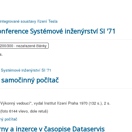
ů integrované soustavy řízení Tesla
konference Systémové inženýrství SI '71
 200/300 - nezařazené články
s.
ce Systémové inženýrství SI '71
 samočinný počítač
"Výkonný vedoucí", vydal Institut řízení Praha 1970 (132 s.), 2 s.
(foto 6144 vlevo, dole retuš)
ný počítač
ny a inzerce v časopise Dataservis