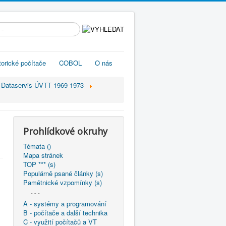
edávání...
torické počítače
COBOL
O nás
Dataservis ÚVTT 1969-1973
Prohlídkové okruhy
Témata ()
Mapa stránek
TOP *** (s)
Populárně psané články (s)
Pamětnické vzpomínky (s)
- - -
A - systémy a programování
B - počítače a další technika
C - využití počítačů a VT