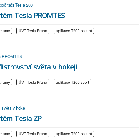
počítači Tesla 200
ystém Tesla PROMTES
znamy
ÚVT Tesla Praha
aplikace T200 ostatní
esla PROMTES
istrovství světa v hokeji
znamy
ÚVT Tesla Praha
aplikace T200 sport
í světa v hokeji
stém Tesla ZP
znamy
ÚVT Tesla Praha
aplikace T200 ostatní