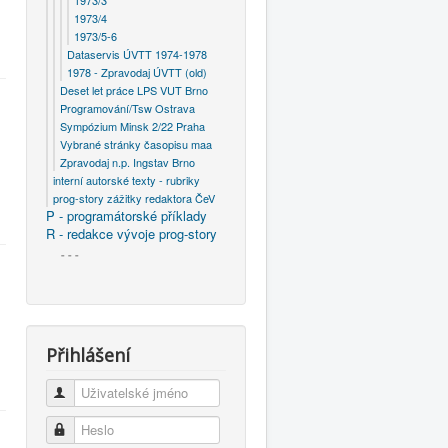
1973/3
1973/4
1973/5-6
Dataservis ÚVTT 1974-1978
1978 - Zpravodaj ÚVTT (old)
Deset let práce LPS VUT Brno
Programování/Tsw Ostrava
Sympózium Minsk 2/22 Praha
Vybrané stránky časopisu maa
Zpravodaj n.p. Ingstav Brno
interní autorské texty - rubriky
prog-story zážitky redaktora ČeV
P - programátorské příklady
R - redakce vývoje prog-story
- - -
Přihlášení
Uživatelské jméno
Heslo