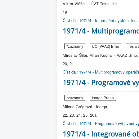
Viktor Vlášek - ÚVT Tesla, 1 s.
19
Číst dál: 1971/4 - Informační systém Tesl
1971/4 - Multiprogramo
*záznamy
UO (VAAZ) Brno
Tesla 
Miroslav Šilar, Milan Kuchař - VAAZ Brno, 
20, 21
Číst dál: 1971/4 - Multiprogramový operač
1971/4 - Programové vy
*záznamy
Inorga Praha
Milona Grégrová - Inorga,
22, 23, 24, 25, 26a
Číst dál: 1971/4 - Programové vybavení v
1971/4 - Integrované o