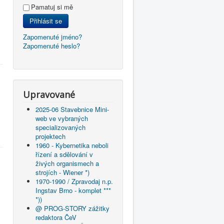
Pamatuj si mě
Přihlásit se
Zapomenuté jméno?
Zapomenuté heslo?
Upravované
2025-06 Stavebnice Mini-
web ve vybraných
specializovaných
projektech
1960 - Kybernetika neboli
řízení a sdělování v
živých organismech a
strojích - Wiener *)
1970-1990 / Zpravodaj n.p.
Ingstav Brno - komplet ***
*))
@ PROG-STORY zážitky
redaktora ČeV