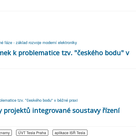
né fáze - základ rozvoje moderní elektroniky
mek k problematice tzv. "českého bodu" v
blematice tzv. "českého bodu" v běžné praxi
y projektů integrované soustavy řízení
znamy
ÚVT Tesla Praha
aplikace ISŘ Tesla