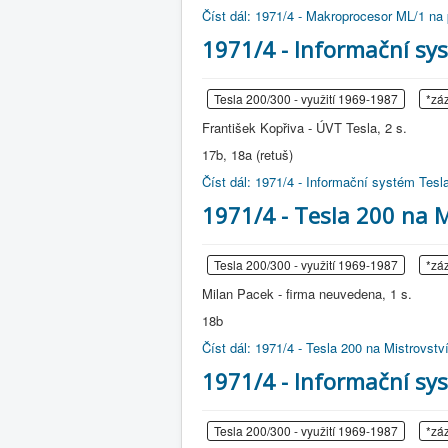
Číst dál: 1971/4 - Makroprocesor ML/1 na 
1971/4 - Informační s
Tesla 200/300 - využití 1969-1987
*zá
František Kopřiva - ÚVT Tesla, 2 s.
17b, 18a (retuš)
Číst dál: 1971/4 - Informační systém T
1971/4 - Tesla 200 na M
Tesla 200/300 - využití 1969-1987
*zá
Milan Pacek - firma neuvedena, 1 s.
18b
Číst dál: 1971/4 - Tesla 200 na Mistrovstv
1971/4 - Informační sy
Tesla 200/300 - využití 1969-1987
*zá