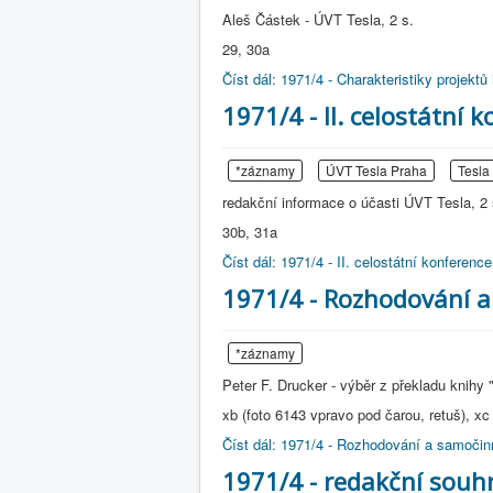
Aleš Částek - ÚVT Tesla, 2 s.
29, 30a
Číst dál: 1971/4 - Charakteristiky projekt
1971/4 - II. celostátní 
*záznamy
ÚVT Tesla Praha
Tesla
redakční informace o účasti ÚVT Tesla, 2 
30b, 31a
Číst dál: 1971/4 - II. celostátní konferen
1971/4 - Rozhodování a
*záznamy
Peter F. Drucker - výběr z překladu knihy 
xb (foto 6143 vpravo pod čarou, retuš), xc 
Číst dál: 1971/4 - Rozhodování a samočin
1971/4 - redakční souhr