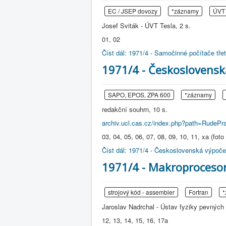
EC / JSEP dovozy
*záznamy
ÚVT 
Josef Sviták - ÚVT Tesla, 2 s.
01, 02
Číst dál: 1971/4 - Samočinné počítače tře
1971/4 - Československ
SAPO, EPOS, ZPA 600
*záznamy
redakční souhrn, 10 s.
archiv.ucl.cas.cz/index.php?path=RudePr
03, 04, 05, 06, 07, 08, 09, 10, 11, xa (foto
Číst dál: 1971/4 - Československá výpočet
1971/4 - Makroprocesor
strojový kód - assembler
Fortran
*
Jaroslav Nadrchal - Ústav fyziky pevných 
12, 13, 14, 15, 16, 17a