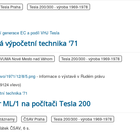
Tesla Praha
Tesla 200/300 - výroba 1969-1978
tí generace EC a podíl VHJ Tesla
á výpočetní technika '71
VUMA Nové Mesto nad Váhom
Tesla 200/300 - výroba 1969-1978
avo/1971/12/8/5.png
- informace o výstavě v Rudém právu
 9124 vlevo)
ní technika '71
 ML/1 na počítači Tesla 200
záznamy
ČSAV Praha
Tesla 200/300 - výroba 1969-1978
látek ČSAV, 6 s.