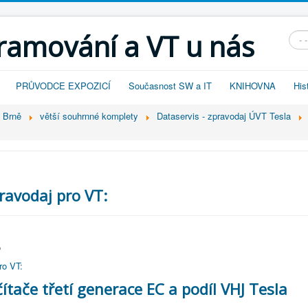
gramování a VT u nás
Vyhl
PRŮVODCE EXPOZICÍ
Současnost SW a IT
KNIHOVNA
His
v Brně
větší souhrnné komplety
Dataservis - zpravodaj ÚVT Tesla
pravodaj pro VT:
o
ro VT:
tače třetí generace EC a podíl VHJ Tesla