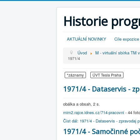
Historie pro
AKTUÁLNÍ NOVINKY
Cíle expozice
Úvod
M - virtuální sbírka TM 
1971/4
*záznamy
ÚVT Tesla Praha
1971/4 - Dataservis - z
obálka a obsah, 2 s.
mim2.rajce.idnes.cz/714-pracovni
- 44 fot
Číst dál: 1971/4 - Dataservis - zpravodaj p
1971/4 - Samočinné počí