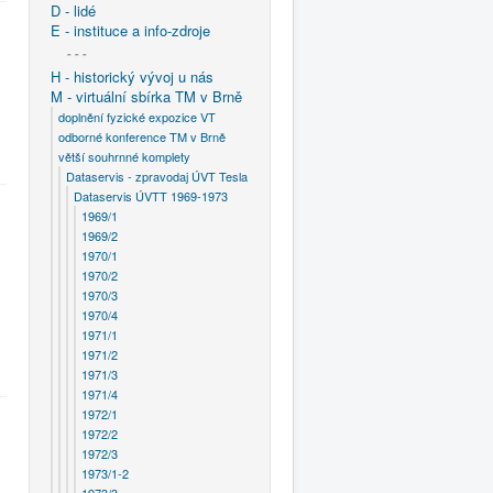
D - lidé
E - instituce a info-zdroje
- - -
H - historický vývoj u nás
M - virtuální sbírka TM v Brně
doplnění fyzické expozice VT
odborné konference TM v Brně
větší souhrnné komplety
Dataservis - zpravodaj ÚVT Tesla
Dataservis ÚVTT 1969-1973
1969/1
1969/2
1970/1
1970/2
1970/3
1970/4
1971/1
1971/2
1971/3
1971/4
1972/1
1972/2
1972/3
1973/1-2