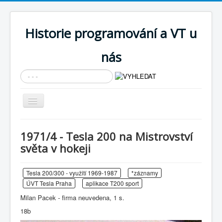
Historie programování a VT u
nás
Vyhledávání...
Přepnout
navigaci
AKTUÁLNÍ NOVINKY
1971/4 - Tesla 200 na Mistrovství
Cíle expozice
světa v hokeji
PRŮVODCE EXPOZICÍ
Tesla 200/300 - využití 1969-1987
*záznamy
Současnost SW a IT
ÚVT Tesla Praha
aplikace T200 sport
KNIHOVNA
Milan Pacek - firma neuvedena, 1 s.
Historické počítače
18b