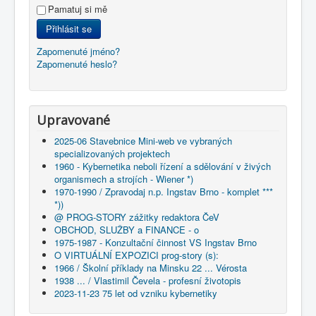
Pamatuj si mě
Přihlásit se
Zapomenuté jméno?
Zapomenuté heslo?
Upravované
2025-06 Stavebnice Mini-web ve vybraných
specializovaných projektech
1960 - Kybernetika neboli řízení a sdělování v živých
organismech a strojích - Wiener *)
1970-1990 / Zpravodaj n.p. Ingstav Brno - komplet ***
*))
@ PROG-STORY zážitky redaktora ČeV
OBCHOD, SLUŽBY a FINANCE - o
1975-1987 - Konzultační činnost VS Ingstav Brno
O VIRTUÁLNÍ EXPOZICI prog-story (s):
1966 / Školní příklady na Minsku 22 ... Vérosta
1938 ... / Vlastimil Čevela - profesní životopis
2023-11-23 75 let od vzniku kybernetiky