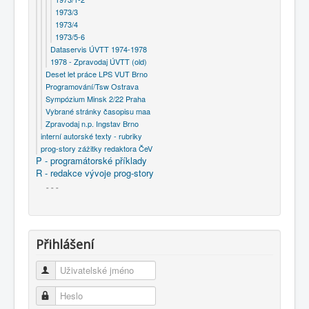
1973/3
1973/4
1973/5-6
Dataservis ÚVTT 1974-1978
1978 - Zpravodaj ÚVTT (old)
Deset let práce LPS VUT Brno
Programování/Tsw Ostrava
Sympózium Minsk 2/22 Praha
Vybrané stránky časopisu maa
Zpravodaj n.p. Ingstav Brno
interní autorské texty - rubriky
prog-story zážitky redaktora ČeV
P - programátorské příklady
R - redakce vývoje prog-story
- - -
Přihlášení
Uživatelské jméno
Heslo