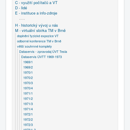
C - využití počítačů a VT
D - lidé
E - instituce a info-zdroje
- - -
H - historický vývoj u nás
M - virtuální sbírka TM v Brně
doplnění fyzické expozice VT
odborné konference TM v Brně
větší souhrnné komplety
Dataservis - zpravodaj ÚVT Tesla
Dataservis ÚVTT 1969-1973
1969/1
1969/2
1970/1
1970/2
1970/3
1970/4
1971/1
1971/2
1971/3
1971/4
1972/1
1972/2
1972/3
1973/1-2