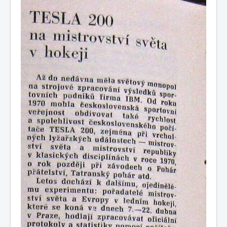
COBOL
O nás
Úvod
M - virtuální sbírka TM v Brně
větší souhrnné komplety
Dataservis - zpravodaj ÚVT Tesla
Dataservis ÚVTT 1969-1973
1971/4
1971/4 - Tesla 200 na Mistrovství světa v hokeji