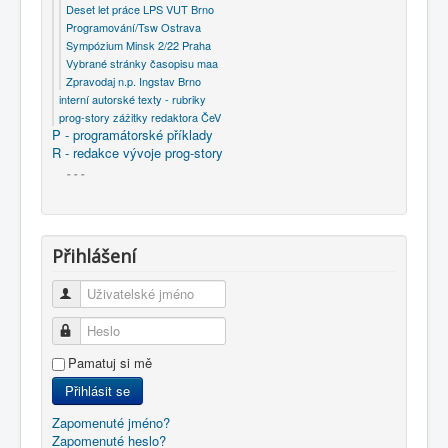
Deset let práce LPS VUT Brno
Programování/Tsw Ostrava
Sympózium Minsk 2/22 Praha
Vybrané stránky časopisu maa
Zpravodaj n.p. Ingstav Brno
interní autorské texty - rubriky
prog-story zážitky redaktora ČeV
P - programátorské příklady
R - redakce vývoje prog-story
- - -
Přihlášení
Uživatelské jméno
Heslo
Pamatuj si mě
Přihlásit se
Zapomenuté jméno?
Zapomenuté heslo?