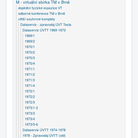
M - virtuální sbírka TM v Brně
doplnění fyzické expozice VT
odborné konference TM v Brně
větší souhrnné komplety
Dataservis - zpravodaj ÚVT Tesla
Dataservis ÚVTT 1969-1973
1969/1
1969/2
1970/1
1970/2
1970/3
1970/4
1971/1
1971/2
1971/3
1971/4
1972/1
1972/2
1972/3
1973/1-2
1973/3
1973/4
1973/5-6
Dataservis ÚVTT 1974-1978
1978 - Zpravodaj ÚVTT (old)