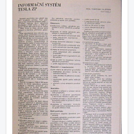
COBOL
O nás
Úvod
M - virtuální sbírka TM v Brně
větší souhrnné komplety
Dataservis - zpravodaj ÚVT Tesla
Dataservis ÚVTT 1969-1973
1971/4
1971/4 - Informační systém Tesla ZP