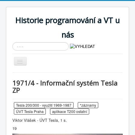
Historie programování a VT u
nás
Vyhledávání...
Přepnout
navigaci
AKTUÁLNÍ NOVINKY
1971/4 - Informační systém Tesla
Cíle expozice
ZP
PRŮVODCE EXPOZICÍ
Tesla 200/300 - využití 1969-1987
*záznamy
Současnost SW a IT
ÚVT Tesla Praha
aplikace T200 ostatní
KNIHOVNA
Viktor Vlášek - ÚVT Tesla, 1 s.
Historické počítače
19