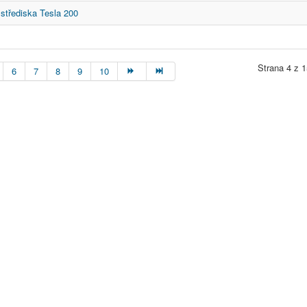
 střediska Tesla 200
Strana 4 z 1
6
7
8
9
10