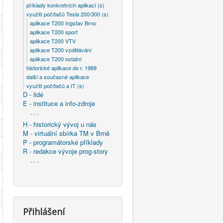
příklady konkretních aplikací (s)
využití počítačů Tesla 200/300 (s)
aplikace T200 Ingstav Brno
aplikace T200 sport
aplikace T200 VTV
aplikace T200 vzdělávání
aplikace T200 ostatní
historické aplikace do r. 1989
další a současné aplikace
využití počítačů a IT (s)
D - lidé
E - instituce a info-zdroje
- - -
H - historický vývoj u nás
M - virtuální sbírka TM v Brně
P - programátorské příklady
R - redakce vývoje prog-story
- - -
Přihlášení