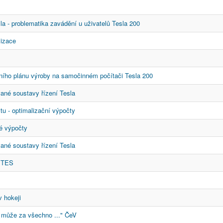
la - problematika zavádění u uživatelů Tesla 200
lizace
ivního plánu výroby na samočinném počítači Tesla 200
ované soustavy řízení Tesla
ytu - optimalizační výpočty
é výpočty
ované soustavy řízení Tesla
OMTES
v hokeji
k může za všechno ..." ČeV