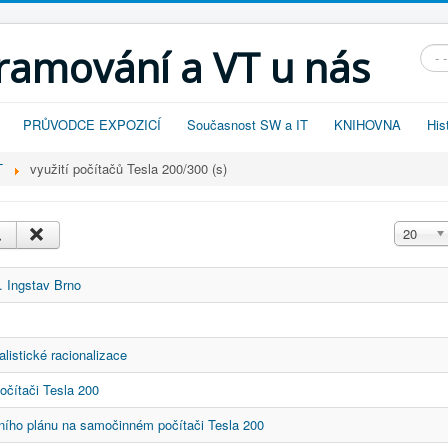
gramování a VT u nás
Vyhl
PRŮVODCE EXPOZICÍ
Současnost SW a IT
KNIHOVNA
His
T
využití počítačů Tesla 200/300 (s)
Zobrazit
20
. Ingstav Brno
listické racionalizace
očítači Tesla 200
ivního plánu na samočinném počítači Tesla 200