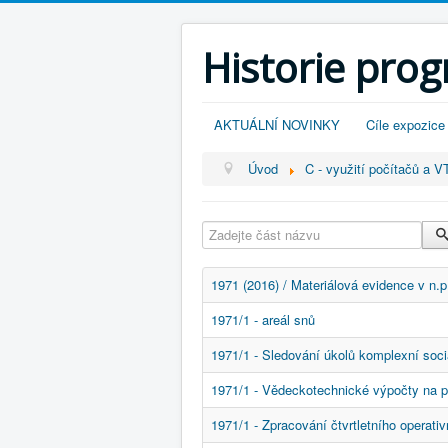
Historie pro
AKTUÁLNÍ NOVINKY
Cíle expozice
Úvod
C - využití počítačů a V
Zadejte část názvu
1971 (2016) / Materiálová evidence v n.p
1971/1 - areál snů
1971/1 - Sledování úkolů komplexní socia
1971/1 - Vědeckotechnické výpočty na p
1971/1 - Zpracování čtvrtletního operat