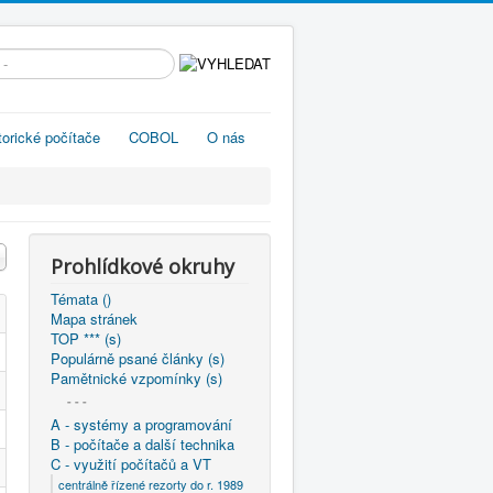
edávání...
torické počítače
COBOL
O nás
Prohlídkové okruhy
Témata ()
Mapa stránek
TOP *** (s)
Populárně psané články (s)
Pamětnické vzpomínky (s)
- - -
A - systémy a programování
B - počítače a další technika
C - využití počítačů a VT
centrálně řízené rezorty do r. 1989