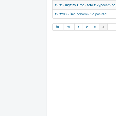
1972 - Ingstav Brno - foto z výpočetního
1972/08 - Řeč odborníků o počítači
1
2
3
4
...