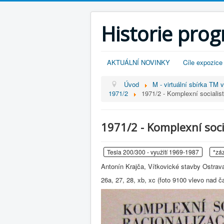
Historie pro
AKTUÁLNÍ NOVINKY
Cíle expozice
Úvod
M - virtuální sbírka TM 
1971/2
1971/2 - Komplexní socialist
1971/2 - Komplexní soci
Tesla 200/300 - využití 1969-1987
*zá
Antonín Krajča, Vítkovické stavby Ostrava
26a, 27, 28, xb, xc (foto 9100 vlevo nad č