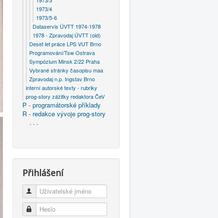
1973/3
1973/4
1973/5-6
Dataservis ÚVTT 1974-1978
1978 - Zpravodaj ÚVTT (old)
Deset let práce LPS VUT Brno
Programování/Tsw Ostrava
Sympózium Minsk 2/22 Praha
Vybrané stránky časopisu maa
Zpravodaj n.p. Ingstav Brno
interní autorské texty - rubriky
prog-story zážitky redaktora ČeV
P - programátorské příklady
R - redakce vývoje prog-story
- - -
Přihlášení
Uživatelské jméno
Heslo