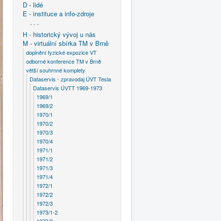
D - lidé
E - instituce a info-zdroje
- - -
H - historický vývoj u nás
M - virtuální sbírka TM v Brně
doplnění fyzické expozice VT
odborné konference TM v Brně
větší souhrnné komplety
Dataservis - zpravodaj ÚVT Tesla
Dataservis ÚVTT 1969-1973
1969/1
1969/2
1970/1
1970/2
1970/3
1970/4
1971/1
1971/2
1971/3
1971/4
1972/1
1972/2
1972/3
1973/1-2