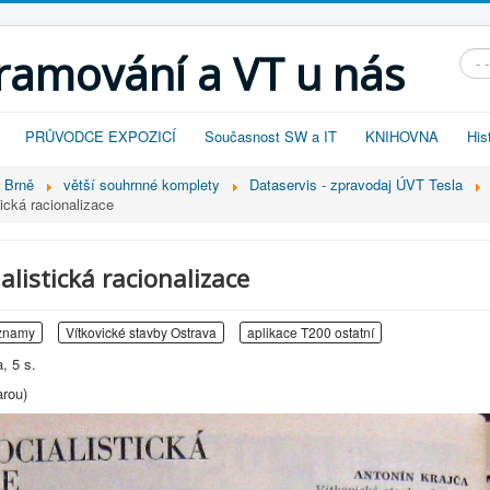
gramování a VT u nás
Vyhl
PRŮVODCE EXPOZICÍ
Současnost SW a IT
KNIHOVNA
His
v Brně
větší souhrnné komplety
Dataservis - zpravodaj ÚVT Tesla
ická racionalizace
alistická racionalizace
znamy
Vítkovické stavby Ostrava
aplikace T200 ostatní
, 5 s.
arou)