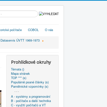
edávání...
torické počítače
COBOL
O nás
Dataservis ÚVTT 1969-1973
Prohlídkové okruhy
Témata ()
Mapa stránek
TOP *** (s)
Populárně psané články (s)
Pamětnické vzpomínky (s)
- - -
A - systémy a programování
B - počítače a další technika
C - využití počítačů a VT