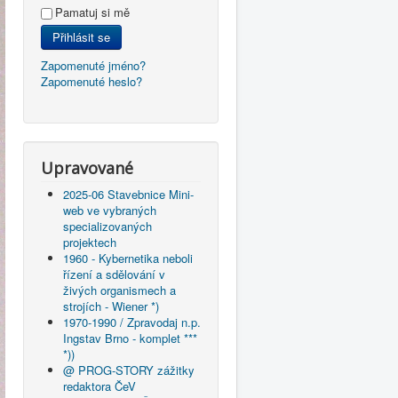
Pamatuj si mě
Přihlásit se
Zapomenuté jméno?
Zapomenuté heslo?
Upravované
2025-06 Stavebnice Mini-
web ve vybraných
specializovaných
projektech
1960 - Kybernetika neboli
řízení a sdělování v
živých organismech a
strojích - Wiener *)
1970-1990 / Zpravodaj n.p.
Ingstav Brno - komplet ***
*))
@ PROG-STORY zážitky
redaktora ČeV