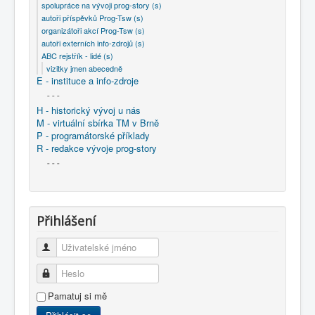
spolupráce na vývoji prog-story (s)
autoři příspěvků Prog-Tsw (s)
organizátoři akcí Prog-Tsw (s)
autoři externích info-zdrojů (s)
ABC rejstřík - lidé (s)
vizitky jmen abecedně
E - instituce a info-zdroje
- - -
H - historický vývoj u nás
M - virtuální sbírka TM v Brně
P - programátorské příklady
R - redakce vývoje prog-story
- - -
Přihlášení
Uživatelské jméno
Heslo
Pamatuj si mě