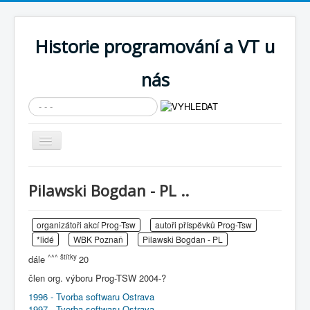
Historie programování a VT u
nás
Vyhledávání...
Přepnout
navigaci
AKTUÁLNÍ NOVINKY
Pilawski Bogdan - PL ..
Cíle expozice
PRŮVODCE EXPOZICÍ
organizátoři akcí Prog-Tsw
autoři příspěvků Prog-Tsw
*lidé
WBK Poznaň
Pilawski Bogdan - PL
Současnost SW a IT
^^^ štítky
dále
20
KNIHOVNA
člen org. výboru Prog-TSW 2004-?
Historické počítače
1996 - Tvorba softwaru Ostrava
1997 - Tvorba softwaru Ostrava