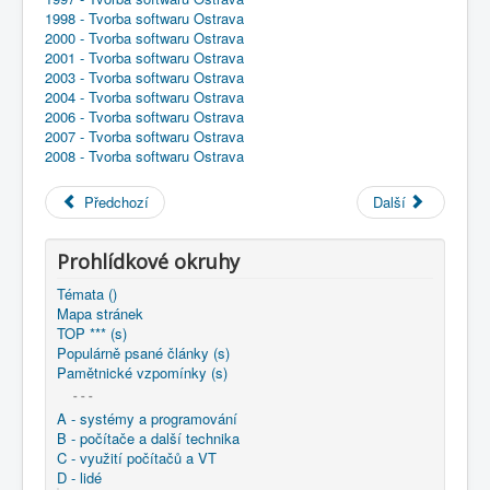
COBOL
1998 - Tvorba softwaru Ostrava
2000 - Tvorba softwaru Ostrava
O nás
2001 - Tvorba softwaru Ostrava
2003 - Tvorba softwaru Ostrava
Úvod
D - lidé
ABC rejstřík - lidé (s)
2004 - Tvorba softwaru Ostrava
vizitky jmen abecedně
Pilawski Bogdan - PL ..
2006 - Tvorba softwaru Ostrava
2007 - Tvorba softwaru Ostrava
2008 - Tvorba softwaru Ostrava
Předchozí
Další
Prohlídkové okruhy
Témata ()
Mapa stránek
TOP *** (s)
Populárně psané články (s)
Pamětnické vzpomínky (s)
- - -
A - systémy a programování
B - počítače a další technika
C - využití počítačů a VT
D - lidé