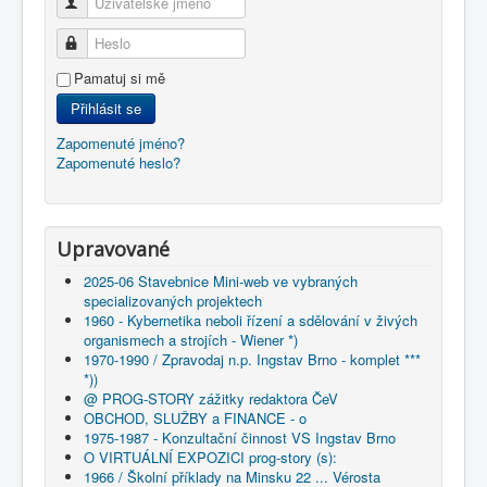
Uživatelské jméno
Heslo
Pamatuj si mě
Přihlásit se
Zapomenuté jméno?
Zapomenuté heslo?
Upravované
2025-06 Stavebnice Mini-web ve vybraných
specializovaných projektech
1960 - Kybernetika neboli řízení a sdělování v živých
organismech a strojích - Wiener *)
1970-1990 / Zpravodaj n.p. Ingstav Brno - komplet ***
*))
@ PROG-STORY zážitky redaktora ČeV
OBCHOD, SLUŽBY a FINANCE - o
1975-1987 - Konzultační činnost VS Ingstav Brno
O VIRTUÁLNÍ EXPOZICI prog-story (s):
1966 / Školní příklady na Minsku 22 ... Vérosta