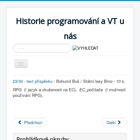
Historie programování a VT u
nás
Vyhledávání...
Přepnout
navigaci
AKTUÁLNÍ NOVINKY
23/30 - text příspěvku
- Bohumil Buš / Státní lesy Brno - 10 s.
RPG
Cíle expozice
(! jazyk a zkušenosti na EC),
EC_počítače
(! možnosti
používání RPG),
PRŮVODCE EXPOZICÍ
Současnost SW a IT
KNIHOVNA
Předchozí
Další
Historické počítače
Prohlídkové okruhy