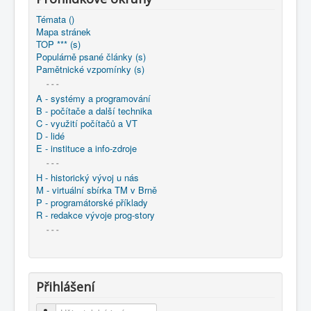
COBOL
Témata ()
O nás
Mapa stránek
TOP *** (s)
Populárně psané články (s)
Úvod
: M - virtuální sbírka TM v Brně
Pamětnické vzpomínky (s)
: větší souhrnné komplety
: Programování / Tvorba SW Ostrava - 1975-2014
- - -
1975-1984 - Prog-Tsw 1/4
A - systémy a programování
1981 - Programování Ostrava - výstaviště (: sborník)
B - počítače a další technika
1981 - Zkušenosti s využíváním jazyka RPG II na
C - využití počítačů a VT
počítačích JSEP (EC)
D - lidé
E - instituce a info-zdroje
- - -
H - historický vývoj u nás
M - virtuální sbírka TM v Brně
P - programátorské příklady
R - redakce vývoje prog-story
- - -
Přihlášení