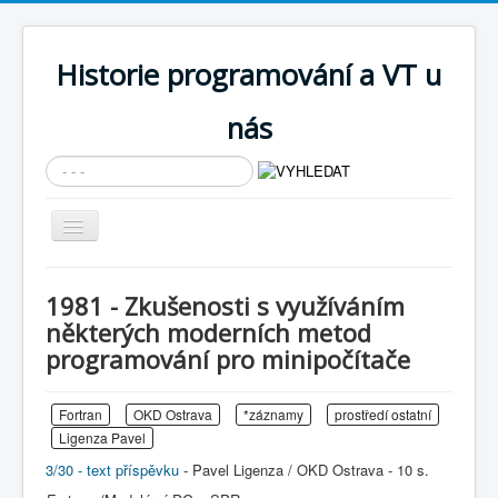
Historie programování a VT u
nás
Vyhledávání...
Přepnout
navigaci
AKTUÁLNÍ NOVINKY
1981 - Zkušenosti s využíváním
Cíle expozice
některých moderních metod
programování pro minipočítače
PRŮVODCE EXPOZICÍ
Současnost SW a IT
Fortran
OKD Ostrava
*záznamy
prostředí ostatní
KNIHOVNA
Ligenza Pavel
3/30 - text příspěvku
Historické počítače
- Pavel Ligenza / OKD Ostrava - 10 s.