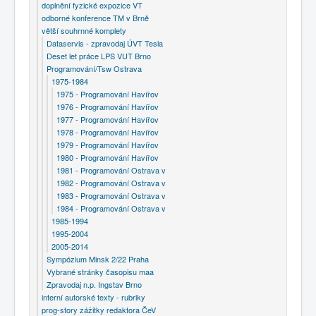
doplnění fyzické expozice VT
odborné konference TM v Brně
větší souhrnné komplety
Dataservis - zpravodaj ÚVT Tesla
Deset let práce LPS VUT Brno
Programování/Tsw Ostrava
1975-1984
1975 - Programování Havířov
1976 - Programování Havířov
1977 - Programování Havířov
1978 - Programování Havířov
1979 - Programování Havířov
1980 - Programování Havířov
1981 - Programování Ostrava v
1982 - Programování Ostrava v
1983 - Programování Ostrava v
1984 - Programování Ostrava v
1985-1994
1995-2004
2005-2014
Sympózium Minsk 2/22 Praha
Vybrané stránky časopisu maa
Zpravodaj n.p. Ingstav Brno
interní autorské texty - rubriky
prog-story zážitky redaktora ČeV