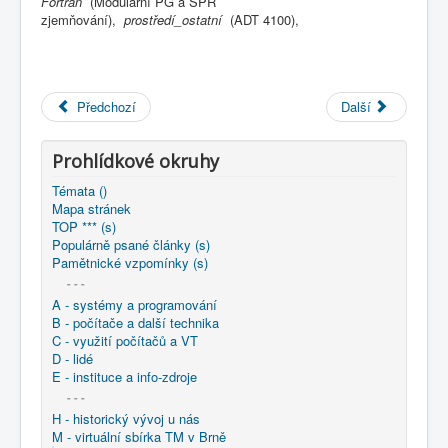
Fortran
(Modulární PG a SPR
COBOL
zjemňování),
prostředí_ostatní
(ADT 4100),
O nás
Úvod
M - virtuální sbírka TM v Brně
větší souhrnné komplety
Předchozí
Další
Programování/Tsw Ostrava
1975-1984
1981 - Programování Ostrava v
Prohlídkové okruhy
1981 - Zkušenosti s využíváním některých moderních
metod programování pro minipočítače
Témata ()
Mapa stránek
TOP *** (s)
Populárně psané články (s)
Pamětnické vzpomínky (s)
- - -
A - systémy a programování
B - počítače a další technika
C - využití počítačů a VT
D - lidé
E - instituce a info-zdroje
- - -
H - historický vývoj u nás
M - virtuální sbírka TM v Brně