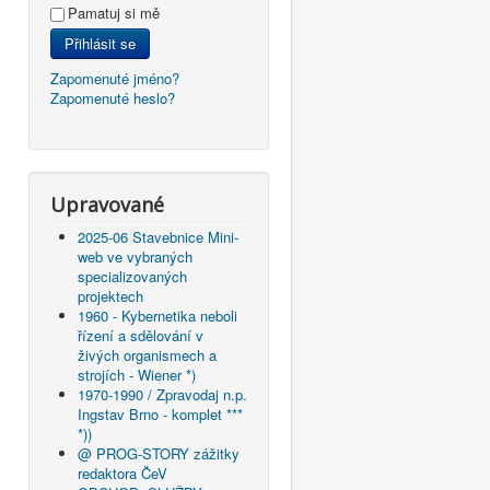
Pamatuj si mě
Přihlásit se
Zapomenuté jméno?
Zapomenuté heslo?
Upravované
2025-06 Stavebnice Mini-
web ve vybraných
specializovaných
projektech
1960 - Kybernetika neboli
řízení a sdělování v
živých organismech a
strojích - Wiener *)
1970-1990 / Zpravodaj n.p.
Ingstav Brno - komplet ***
*))
@ PROG-STORY zážitky
redaktora ČeV