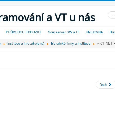
gramování a VT u nás
Vyhl
PRŮVODCE EXPOZICÍ
Současnost SW a IT
KNIHOVNA
His
e
instituce a info-zdroje (s)
historické firmy a instituce
~ CT NET 
Další