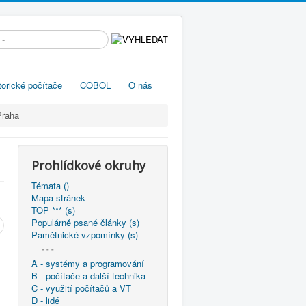
edávání...
torické počítače
COBOL
O nás
Praha
Prohlídkové okruhy
Témata ()
Mapa stránek
TOP *** (s)
Populárně psané články (s)
Pamětnické vzpomínky (s)
- - -
A - systémy a programování
B - počítače a další technika
C - využití počítačů a VT
D - lidé