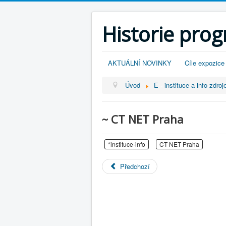
Historie pro
AKTUÁLNÍ NOVINKY
Cíle expozice
Úvod
E - instituce a info-zdroj
~ CT NET Praha
*instituce-info
CT NET Praha
Předchozí