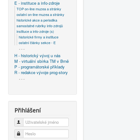
E - instituce a info-zdroje
TOP on-line muzea a stránky
ostatní on-line muzea a stránky
historické akce a periodika
samostatné rubriky info-zdrojů
instituce a info-zdroje (s)
historické firmy a instituce
ostatní články sekce - E
- - -
H - historický vývoj u nás
M - virtuální sbírka TM v Brně
P - programátorské příklady
R - redakce vývoje prog-story
- - -
Přihlášení
Uživatelské jméno
Heslo