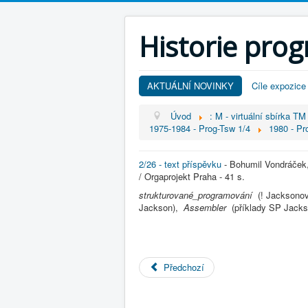
Historie pro
AKTUÁLNÍ NOVINKY
Cíle expozice
Úvod
: M - virtuální sbírka TM
1975-1984 - Prog-Tsw 1/4
1980 - Pr
2/26 - text příspěvku
- Bohumil Vondráček
/ Orgaprojekt Praha - 41 s.
strukturované_programování
(! Jacksono
Jackson),
Assembler
(příklady SP Jack
Předchozí