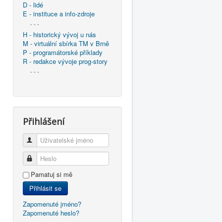
D - lidé
E - instituce a info-zdroje
- - -
H - historický vývoj u nás
M - virtuální sbírka TM v Brně
P - programátorské příklady
R - redakce vývoje prog-story
- - -
Přihlášení
Uživatelské jméno
Heslo
Pamatuj si mě
Přihlásit se
Zapomenuté jméno?
Zapomenuté heslo?