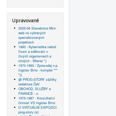
Upravované
2025-06 Stavebnice Mini-
web ve vybraných
specializovaných
projektech
1960 - Kybernetika neboli
řízení a sdělování v
živých organismech a
strojích - Wiener *)
1970-1990 / Zpravodaj n.p.
Ingstav Brno - komplet ***
*))
@ PROG-STORY zážitky
redaktora ČeV
OBCHOD, SLUŽBY a
FINANCE - o
1975-1987 - Konzultační
činnost VS Ingstav Brno
O VIRTUÁLNÍ EXPOZICI
prog-story (s):