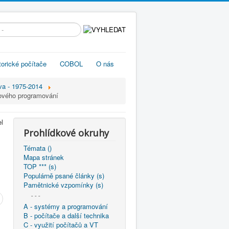
edávání...
torické počítače
COBOL
O nás
va - 1975-2014
rového programování
l
Prohlídkové okruhy
Témata ()
Mapa stránek
TOP *** (s)
Populárně psané články (s)
Pamětnické vzpomínky (s)
- - -
A - systémy a programování
B - počítače a další technika
C - využití počítačů a VT