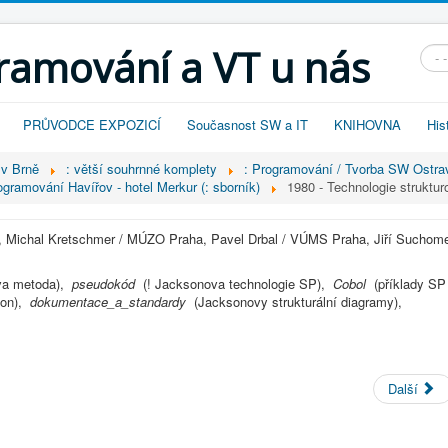
gramování a VT u nás
Vyhl
PRŮVODCE EXPOZICÍ
Současnost SW a IT
KNIHOVNA
His
 v Brně
: větší souhrnné komplety
: Programování / Tvorba SW Ostra
ogramování Havířov - hotel Merkur (: sborník)
1980 - Technologie struktu
, Michal Kretschmer / MÚZO Praha, Pavel Drbal / VÚMS Praha, Jiří Suchome
va metoda),
pseudokód
(! Jacksonova technologie SP),
Cobol
(příklady SP
son),
dokumentace_a_standardy
(Jacksonovy strukturální diagramy),
Další