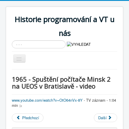
Historie programování a VT u
nás
Vyhledávání...
Přepnout
navigaci
AKTUÁLNÍ NOVINKY
1965 - Spuštění počítače Minsk 2
Cíle expozice
na UEOS v Bratislavě - video
PRŮVODCE EXPOZICÍ
www.youtube.com/watch?v=OtO64nVx-8Y
- TV záznam - 1:04
Současnost SW a IT
min
|<
KNIHOVNA
Předchozí
Další
Historické počítače