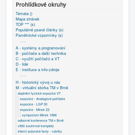
COBOL
Prohlídkové okruhy
O nás
Témata ()
Mapa stránek
TOP *** (s)
Úvod
M - virtuální sbírka TM v Brně
Populárně psané články (s)
doplnění fyzické expozice VT
Pamětnické vzpomínky (s)
expozice - Minsk 22
- - -
1965 - Spuštění počítače Minsk 2 na UEOS v Bratislavě -
A - systémy a programování
video
B - počítače a další technika
C - využití počítačů a VT
D - lidé
E - instituce a info-zdroje
- - -
H - historický vývoj u nás
M - virtuální sbírka TM v Brně
doplnění fyzické expozice VT
expozice - Analogové počítače
expozice - LGP 30
expozice - Minsk 22
sympozium Minsk 1966
odborné konference TM v Brně
větší souhrnné komplety
interní autorské texty - rubriky