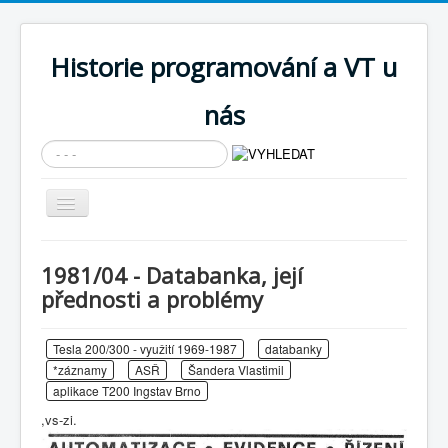
Historie programování a VT u
nás
Vyhledávání...
Přepnout
navigaci
AKTUÁLNÍ NOVINKY
1981/04 - Databanka, její
Cíle expozice
přednosti a problémy
PRŮVODCE EXPOZICÍ
Tesla 200/300 - využití 1969-1987
databanky
Současnost SW a IT
*záznamy
ASŘ
Šandera Vlastimil
KNIHOVNA
aplikace T200 Ingstav Brno
,vs-zi.
Historické počítače