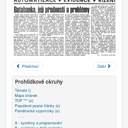
COBOL
O nás
Úvod
M - virtuální sbírka TM v Brně
větší souhrnné komplety
Zpravodaj n.p. Ingstav Brno
1981/04 - Databanka, její přednosti a problémy
Předchozí
Další
Prohlídkové okruhy
Témata ()
Mapa stránek
TOP *** (s)
Populárně psané články (s)
Pamětnické vzpomínky (s)
- - -
A - systémy a programování
B - počítače a další technika