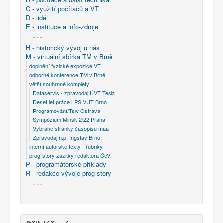
C - využití počítačů a VT
D - lidé
E - instituce a info-zdroje
- - -
H - historický vývoj u nás
M - virtuální sbírka TM v Brně
doplnění fyzické expozice VT
odborné konference TM v Brně
větší souhrnné komplety
Dataservis - zpravodaj ÚVT Tesla
Deset let práce LPS VUT Brno
Programování/Tsw Ostrava
Sympózium Minsk 2/22 Praha
Vybrané stránky časopisu maa
Zpravodaj n.p. Ingstav Brno
interní autorské texty - rubriky
prog-story zážitky redaktora ČeV
P - programátorské příklady
R - redakce vývoje prog-story
- - -