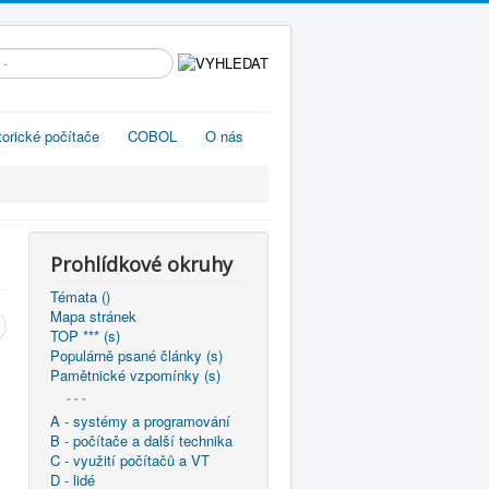
edávání...
torické počítače
COBOL
O nás
Prohlídkové okruhy
Témata ()
Mapa stránek
TOP *** (s)
Populárně psané články (s)
Pamětnické vzpomínky (s)
- - -
A - systémy a programování
B - počítače a další technika
C - využití počítačů a VT
D - lidé