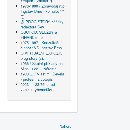
strojích - Wiener *)
1970-1990 / Zpravodaj n.p.
Ingstav Brno - komplet ***
*))
@ PROG-STORY zážitky
redaktora ČeV
OBCHOD, SLUŽBY a
FINANCE - o
1975-1987 - Konzultační
činnost VS Ingstav Brno
O VIRTUÁLNÍ EXPOZICI
prog-story (s):
1966 / Školní příklady na
Minsku 22 ... Vérosta
1938 ... / Vlastimil Čevela
- profesní životopis
2023-11-23 75 let od
vzniku kybernetiky
Nahoru