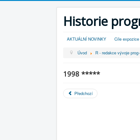
Historie pro
AKTUÁLNÍ NOVINKY
Cíle expozice
Úvod
R - redakce vývoje prog-
1998 *****
Předchozí