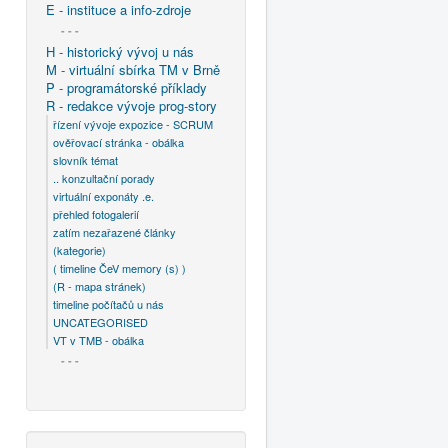
E - instituce a info-zdroje
- - -
H - historický vývoj u nás
M - virtuální sbírka TM v Brně
P - programátorské příklady
R - redakce vývoje prog-story
řízení vývoje expozice - SCRUM
ověřovací stránka - obálka
slovník témat
.. konzultační porady
virtuální exponáty .e.
přehled fotogalerií
zatím nezařazené články
(kategorie)
( timeline ČeV memory (s) )
(R - mapa stránek)
timeline počítačů u nás
UNCATEGORISED
VT v TMB - obálka
- - -