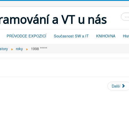
gramování a VT u nás
Vyhl
PRŮVODCE EXPOZICÍ
Současnost SW a IT
KNIHOVNA
His
story
roky
1998 *****
Další