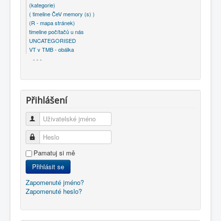
(kategorie)
( timeline ČeV memory (s) )
(R - mapa stránek)
timeline počítačů u nás
UNCATEGORISED
VT v TMB - obálka
- - -
Přihlášení
Uživatelské jméno
Heslo
Pamatuj si mě
Přihlásit se
Zapomenuté jméno?
Zapomenuté heslo?