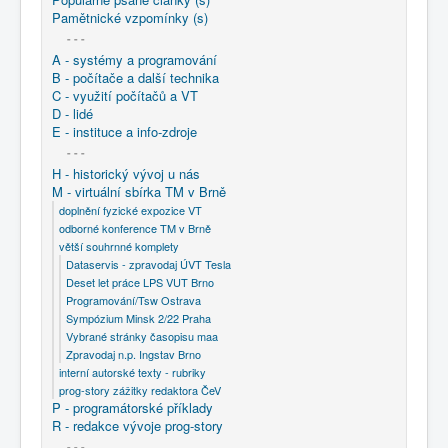
Pamětnické vzpomínky (s)
- - -
A - systémy a programování
B - počítače a další technika
C - využití počítačů a VT
D - lidé
E - instituce a info-zdroje
- - -
H - historický vývoj u nás
M - virtuální sbírka TM v Brně
doplnění fyzické expozice VT
odborné konference TM v Brně
větší souhrnné komplety
Dataservis - zpravodaj ÚVT Tesla
Deset let práce LPS VUT Brno
Programování/Tsw Ostrava
Sympózium Minsk 2/22 Praha
Vybrané stránky časopisu maa
Zpravodaj n.p. Ingstav Brno
interní autorské texty - rubriky
prog-story zážitky redaktora ČeV
P - programátorské příklady
R - redakce vývoje prog-story
- - -