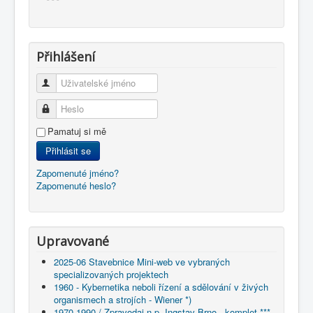
Přihlášení
Uživatelské jméno
Heslo
Pamatuj si mě
Přihlásit se
Zapomenuté jméno?
Zapomenuté heslo?
Upravované
2025-06 Stavebnice Mini-web ve vybraných
specializovaných projektech
1960 - Kybernetika neboli řízení a sdělování v živých
organismech a strojích - Wiener *)
1970-1990 / Zpravodaj n.p. Ingstav Brno - komplet ***