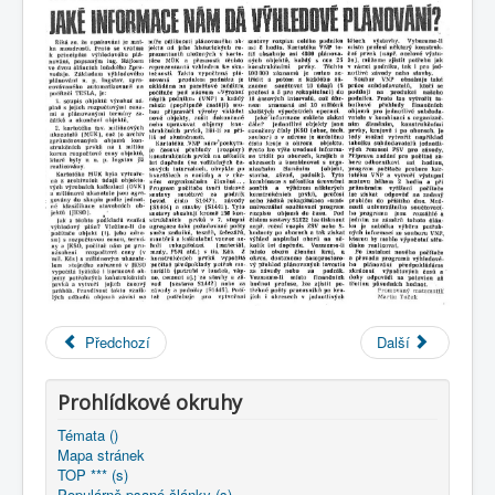
COBOL
O nás
Úvod
M - virtuální sbírka TM v Brně
větší souhrnné komplety
Zpravodaj n.p. Ingstav Brno
1982/11 - Jaké informace nám dá výhledové plánování?
Předchozí
Další
Prohlídkové okruhy
Témata ()
Mapa stránek
TOP *** (s)
Populárně psané články (s)