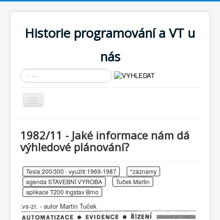
Historie programování a VT u
nás
Vyhledávání...
Přepnout
navigaci
AKTUÁLNÍ NOVINKY
1982/11 - Jaké informace nám dá
Cíle expozice
výhledové plánování?
PRŮVODCE EXPOZICÍ
Tesla 200/300 - využití 1969-1987
*záznamy
Současnost SW a IT
agenda STAVEBNÍ VÝROBA
Tuček Martin
KNIHOVNA
aplikace T200 Ingstav Brno
.vs-zi. - autor Martin Tuček
Historické počítače