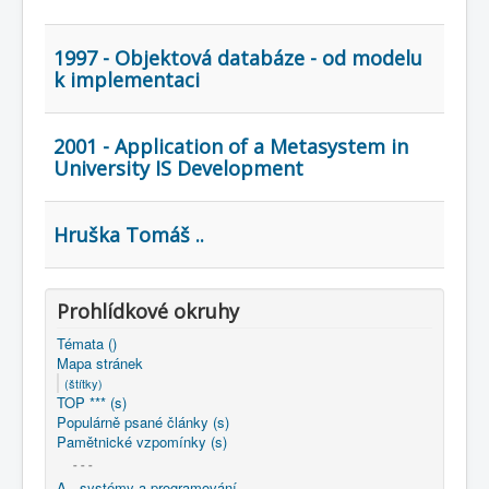
COBOL
O nás
1997 - Objektová databáze - od modelu
k implementaci
Úvod
Mapa stránek
(štítky)
2001 - Application of a Metasystem in
University IS Development
Hruška Tomáš ..
Prohlídkové okruhy
Témata ()
Mapa stránek
(štítky)
TOP *** (s)
Populárně psané články (s)
Pamětnické vzpomínky (s)
- - -
A - systémy a programování