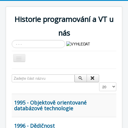
Historie programování a VT u
nás
Vyhledávání...
Přepnout
navigaci
AKTUÁLNÍ NOVINKY
Zadejte část názvu
Cíle expozice
Zobrazit
PRŮVODCE EXPOZICÍ
Současnost SW a IT
1995 - Objektově orientované
databázové technologie
KNIHOVNA
Historické počítače
1996 - Dědičnost