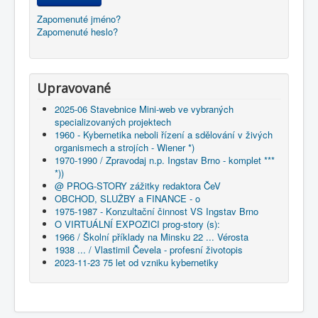
Zapomenuté jméno?
Zapomenuté heslo?
Upravované
2025-06 Stavebnice Mini-web ve vybraných
specializovaných projektech
1960 - Kybernetika neboli řízení a sdělování v živých
organismech a strojích - Wiener *)
1970-1990 / Zpravodaj n.p. Ingstav Brno - komplet ***
*))
@ PROG-STORY zážitky redaktora ČeV
OBCHOD, SLUŽBY a FINANCE - o
1975-1987 - Konzultační činnost VS Ingstav Brno
O VIRTUÁLNÍ EXPOZICI prog-story (s):
1966 / Školní příklady na Minsku 22 ... Vérosta
1938 ... / Vlastimil Čevela - profesní životopis
2023-11-23 75 let od vzniku kybernetiky