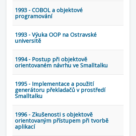
COBOL
1993 - COBOL a objektové
O nás
programování
Úvod
Mapa stránek
(štítky)
1993 - Výuka OOP na Ostravské
universitě
1994 - Postup při objektově
orientovaném návrhu ve Smalltalku
1995 - Implementace a použití
generátoru překladačů v prostředí
Smalltalku
1996 - Zkušenosti s objektově
orientovaným přístupem při tvorbě
aplikací