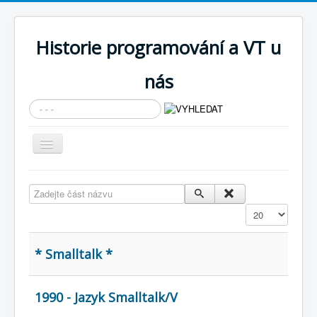
Historie programování a VT u
nás
Vyhledávání...
Přepnout
navigaci
AKTUÁLNÍ NOVINKY
Zadejte část názvu
Cíle expozice
Zobrazit
PRŮVODCE EXPOZICÍ
Současnost SW a IT
* Smalltalk *
KNIHOVNA
1990 - Jazyk Smalltalk/V
Historické počítače