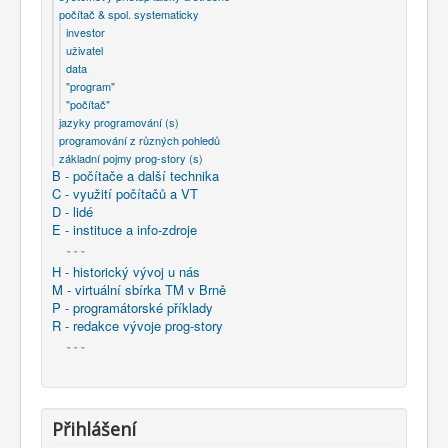
počítač & spol. systematicky
investor
uživatel
data
"program"
"počítač"
jazyky programování (s)
programování z různých pohledů
základní pojmy prog-story (s)
B - počítače a další technika
C - využití počítačů a VT
D - lidé
E - instituce a info-zdroje
- - -
H - historický vývoj u nás
M - virtuální sbírka TM v Brně
P - programátorské příklady
R - redakce vývoje prog-story
- - -
Přihlášení