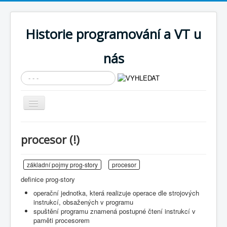
Historie programování a VT u
nás
Vyhledávání...
Přepnout
navigaci
AKTUÁLNÍ NOVINKY
procesor (!)
Cíle expozice
PRŮVODCE EXPOZICÍ
základní pojmy prog-story
procesor
definice prog-story
Současnost SW a IT
operační jednotka, která realizuje operace dle strojových
KNIHOVNA
instrukcí, obsažených v programu
spuštění programu znamená postupné čtení instrukcí v
Historické počítače
paměti procesorem