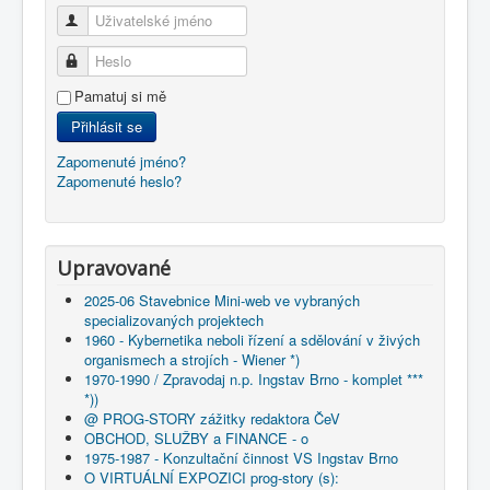
Uživatelské jméno
Heslo
Pamatuj si mě
Přihlásit se
Zapomenuté jméno?
Zapomenuté heslo?
Upravované
2025-06 Stavebnice Mini-web ve vybraných
specializovaných projektech
1960 - Kybernetika neboli řízení a sdělování v živých
organismech a strojích - Wiener *)
1970-1990 / Zpravodaj n.p. Ingstav Brno - komplet ***
*))
@ PROG-STORY zážitky redaktora ČeV
OBCHOD, SLUŽBY a FINANCE - o
1975-1987 - Konzultační činnost VS Ingstav Brno
O VIRTUÁLNÍ EXPOZICI prog-story (s):