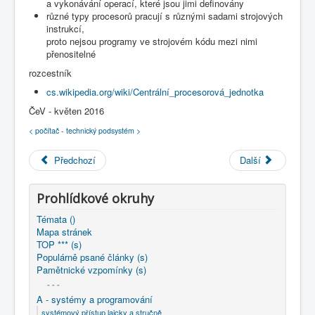
a vykonávání operací, které jsou jimi definovány
COBOL
různé typy procesorů pracují s různými sadami strojových
instrukcí,
O nás
proto nejsou programy ve strojovém kódu mezi nimi
přenositelné
Úvod
A - systémy a programování
rozcestník
počítač & spol. systematicky
"počítač"
procesor (!)
cs.wikipedia.org/wiki/Centrální_procesorová_jednotka
ČeV - květen 2016
< počítač - technický podsystém >
Předchozí
Další
Prohlídkové okruhy
Témata ()
Mapa stránek
TOP *** (s)
Populárně psané články (s)
Pamětnické vzpomínky (s)
- - -
A - systémy a programování
systémový přístup laicky a stručně