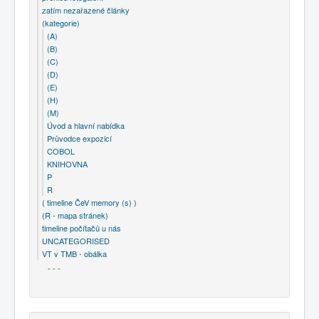
zatím nezařazené články
(kategorie)
(A)
(B)
(C)
(D)
(E)
(H)
(M)
Úvod a hlavní nabídka
Průvodce expozicí
COBOL
KNIHOVNA
P
R
( timeline ČeV memory (s) )
(R - mapa stránek)
timeline počítačů u nás
UNCATEGORISED
VT v TMB - obálka
- - -