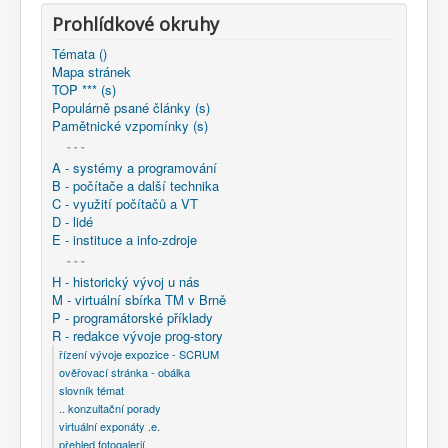
Prohlídkové okruhy
Témata ()
Mapa stránek
TOP *** (s)
Populárně psané články (s)
Pamětnické vzpomínky (s)
- - -
A - systémy a programování
B - počítače a další technika
C - využití počítačů a VT
D - lidé
E - instituce a info-zdroje
- - -
H - historický vývoj u nás
M - virtuální sbírka TM v Brně
P - programátorské příklady
R - redakce vývoje prog-story
řízení vývoje expozice - SCRUM
ověřovací stránka - obálka
slovník témat
.. konzultační porady
virtuální exponáty .e.
přehled fotogalerií