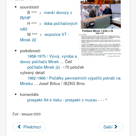
COBOL
souvislosti
B ^^^ >
menší dovozy z
O nás
RVHP
H ^^^ >
doba počítačových
Úvod
R - redakce vývoje prog-story
sálů
(kategorie)
Průvodce expozicí
M ^^^ >
expozice VT -
: Úvod a hlavní nabídka
témata
Minsk 22
téma - Počítače Minsk 1, 2/22 a 32 - 1960-1975 - (r)
podrobnosti
1958-1975 / Vývoj, výroba a
dovoz počítačů Minsk
... ČeV
počítače Minsk (s)
~70 položek
vybraný detail
1962-1966 / Počátky pevnostních výpočtů potrubí na
Minsku
... Josef Brlica / IBZKG Brno
komentáře
prospekt A4 k tisku
-
prospekt v muzeu
- - - ^
ČeV - listopad 2020
Předchozí
Další