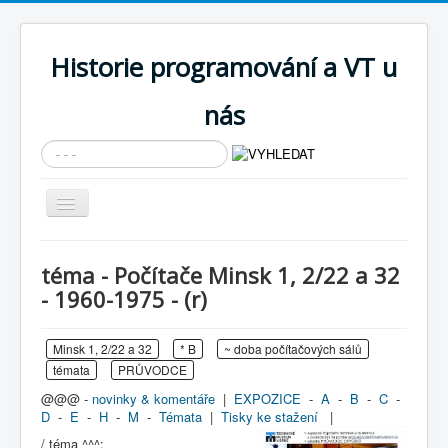
Historie programování a VT u
nás
Vyhledávání...
Přepnout
navigaci
AKTUÁLNÍ NOVINKY
téma - Počítače Minsk 1, 2/22 a 32
Cíle expozice
- 1960-1975 - (r)
PRŮVODCE EXPOZICÍ
Minsk 1, 2/22 a 32
* B
~ doba počítačových sálů
Současnost SW a IT
témata
PRŮVODCE
KNIHOVNA
@@@ -
novinky & komentáře
|
EXPOZICE
-
A
-
B
-
C
-
D
-
E
-
H
-
M
-
Témata
|
Tisky ke stažení
|
Historické počítače
/ téma ^^^: