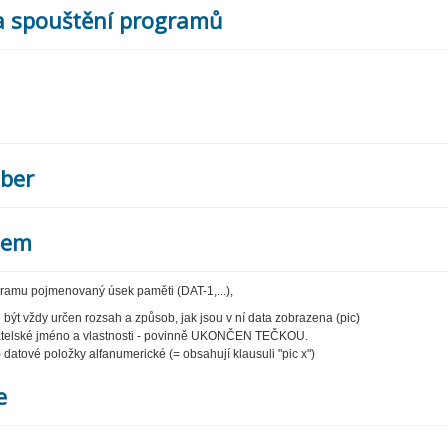
j a spouštění programů
mber
tem
ogramu pojmenovaný úsek paměti (DAT-1,...),
t vždy určen rozsah a způsob, jak jsou v ní data zobrazena (pic)
atelské jméno a vlastnosti - povinně UKONČEN TEČKOU.
atové položky alfanumerické (= obsahují klausuli "pic x")
e