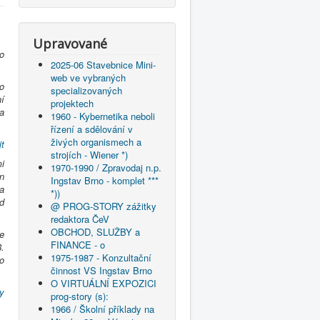
Upravované
o
2025-06 Stavebnice Mini-
web ve vybraných
o
specializovaných
ní
projektech
a
1960 - Kybernetika neboli
řízení a sdělování v
živých organismech a
jt
strojích - Wiener *)
i
1970-1990 / Zpravodaj n.p.
n
Ingstav Brno - komplet ***
a
*))
d
@ PROG-STORY zážitky
redaktora ČeV
OBCHOD, SLUŽBY a
e
FINANCE - o
.
1975-1987 - Konzultační
o
činnost VS Ingstav Brno
O VIRTUÁLNÍ EXPOZICI
y
prog-story (s):
1966 / Školní příklady na