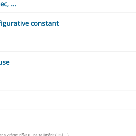
c, ...
figurative constant
ause
a v rámci příkazu, nelze jiměnit (Lit-1,...)