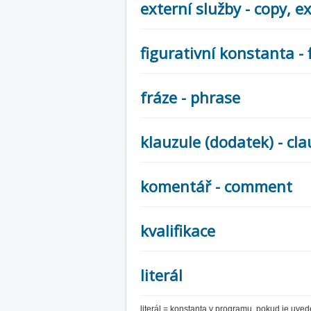
externí služby - copy, exe
figurativní konstanta - 
fráze - phrase
klauzule (dodatek) - cl
komentář - comment
kvalifikace
literál
literál = konstanta v programu, pokud je uveden