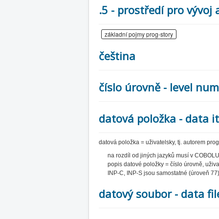
.5 - prostředí pro vývo
základní pojmy prog-story
čeština
číslo úrovně - level nu
datová položka - data i
datová položka = uživatelsky, tj. autorem pr
na rozdíl od jiných jazyků musí v COBOLU bý
popis datové položky = číslo úrovně, uživ
INP-C, INP-S jsou samostatné (úroveň 77) d
datový soubor - data fil