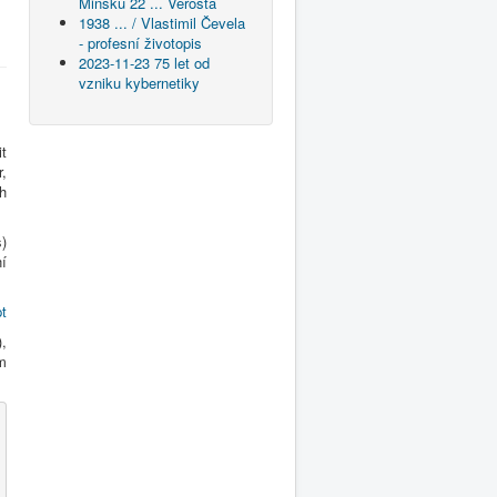
Minsku 22 ... Vérosta
1938 ... / Vlastimil Čevela
- profesní životopis
2023-11-23 75 let od
vzniku kybernetiky
t
,
h
)
í
t
,
em