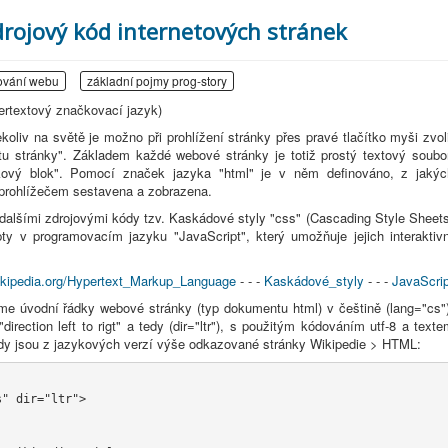
zdrojový kód internetových stránek
ování webu
základní pojmy prog-story
ertextový značkovací jazyk)
iv na světě je možno při prohlížení stránky přes pravé tlačítko myši zvoli
xtu stránky". Základem každé webové stránky je totiž prostý textový soubor
kový blok". Pomocí značek jazyka "html" je v něm definováno, z jakýc
í prohlížečem sestavena a zobrazena.
alšími zdrojovými kódy tzv. Kaskádové styly "css" (Cascading Style Sheets
ty v programovacím jazyku "JavaScript", který umožňuje jejich interaktivn
ikipedia.org/Hypertext_Markup_Language
- - -
Kaskádové_styly
- - -
JavaScrip
 úvodní řádky webové stránky (typ dokumentu html) v češtině (lang="cs")
irection left to rigt" a tedy (dir="ltr"), s použitým kódováním utf-8 a text
lady jsou z jazykových verzí výše odkazované stránky Wikipedie > HTML:
s" dir="ltr">