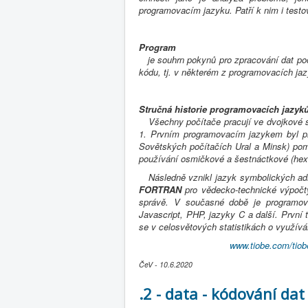
programovacím jazyku. Patří k nim i testo
Program
je souhrn pokynů pro zpracování dat poč
kódu, tj. v některém z programovacích jaz
Stručná historie programovacích jazyk
Všechny počítače pracují ve dvojkové sous
1. Prvním programovacím jazykem byl pří
Sovětských počítačích Ural a Minsk) pom
používání osmičkové a šestnáctkové (hex
Následně vznikl jazyk symbolických a
FORTRAN
pro vědecko-technické výpoč
správě. V současné době je programova
Javascript, PHP, jazyky C a další. První t
se v celosvětových statistikách o využíván
www.tiobe.com/tiob
ČeV - 10.6.2020
.2 - data - kódování dat