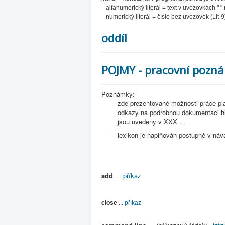
alfanumerický literál = text v uvozovkách " " n
numerický literál = číslo bez uvozovek (Lit-9
oddíl
POJMY - pracovní pozn
Poznámky:
- zde prezentované možnosti práce platí 
odkazy na podrobnou dokumentaci hlavn
jsou uvedeny v XXX ...
- lexikon je naplňován postupně v návaz
add
...
příkaz
close
...
příkaz