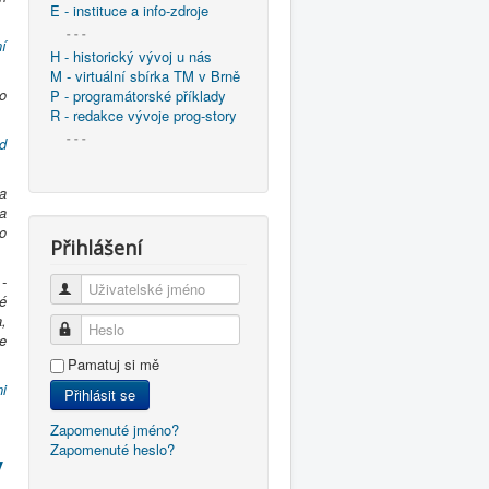
E - instituce a info-zdroje
- - -
í
H - historický vývoj u nás
M - virtuální sbírka TM v Brně
o
P - programátorské příklady
R - redakce vývoje prog-story
- - -
d
 a
a
o
Přihlášení
-
Uživatelské jméno
é
,
Heslo
že
Pamatuj si mě
ni
Přihlásit se
Zapomenuté jméno?
Zapomenuté heslo?
y