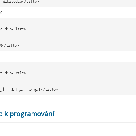
– Wikipedie</title>
ně
h" dir="ltr">
</title>
r" dir="rtl">
<title>ایچ ٹی ایم ایل - آزاد دائرۃ المعارف، ویکیپیڈیا</title>
up k programování