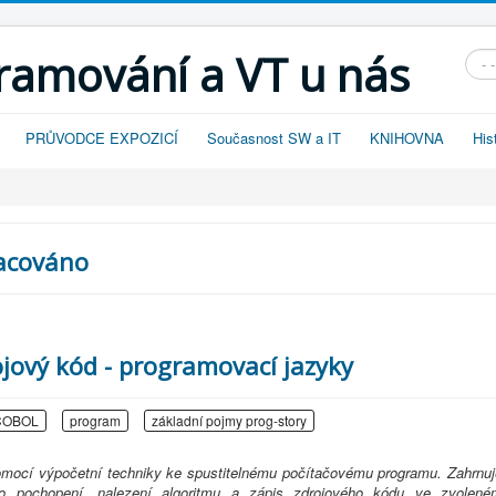
gramování a VT u nás
Vyhl
PRŮVODCE EXPOZICÍ
Současnost SW a IT
KNIHOVNA
His
racováno
ojový kód - programovací jazyky
COBOL
program
základní pojmy prog-story
mocí výpočetní techniky ke spustitelnému počítačovému programu. Zahrnuj
eho pochopení, nalezení algoritmu a zápis zdrojového kódu ve zvolené