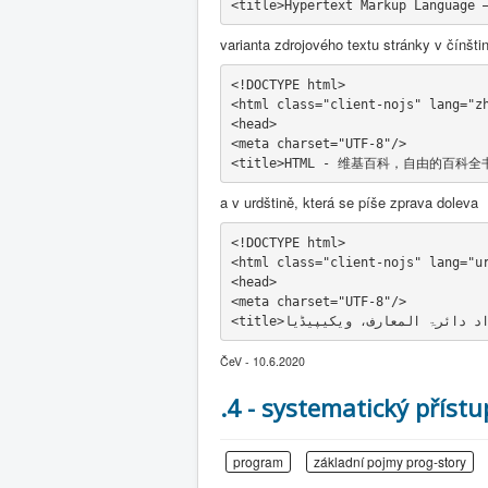
<title>Hypertext Markup Language 
varianta zdrojového textu stránky v čínšti
<!DOCTYPE html>
<html class="client-nojs" lang="z
<head>
<meta charset="UTF-8"/>
<title>HTML - 维基百科，自由的百科全书
a v urdštině, která se píše zprava doleva
<!DOCTYPE html>
<html class="client-nojs" lang="u
<head>
<meta charset="UTF-8"/>
ČeV - 10.6.2020
.4 - systematický příst
program
základní pojmy prog-story