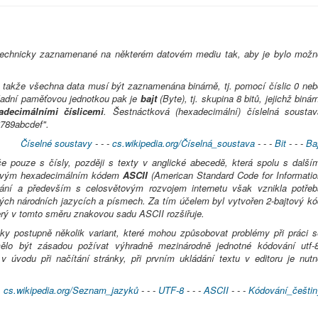
technicky zaznamenané na některém datovém mediu tak, aby je bylo možn
takže všechna data musí být zaznamenána binárně, tj. pomocí číslic 0 neb
ladní paměťovou jednotkou pak je
bajt
(Byte), tj. skupina 8 bitů, jejichž binár
decimálními číslicemi
. Šestnáctková (hexadecimální) číslelná soustav
6789abcdef".
Číselné soustavy
- - -
cs.wikipedia.org/Číselná_soustava
- - -
Bit
- - -
Ba
pouze s čísly, později s texty v anglické abecedě, která spolu s dalším
jtovým hexadecimálním kódem
ASCII
(American Standard Code for Informatio
ívání a především s celosvětovým rozvojem internetu však vznikla potřeb
ých národních jazycích a písmech. Za tím účelem byl vytvořen 2-bajtový kó
erý v tomto směru znakovou sadu ASCII rozšiřuje.
cky postupně několik variant, které mohou způsobovat problémy při práci s
ělo být zásadou požívat výhradně mezinárodně jednotné kódování utf-8
v úvodu při načítání stránky, při prvním ukládání textu v editoru je nutn
cs.wikipedia.org/Seznam_jazyků
- - -
UTF-8
- - -
ASCII
- - -
Kódování_češtin