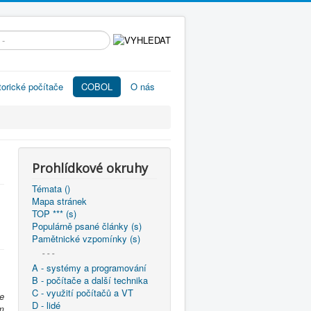
edávání...
torické počítače
COBOL
O nás
Prohlídkové okruhy
Témata ()
Mapa stránek
TOP *** (s)
Populárně psané články (s)
Pamětnické vzpomínky (s)
- - -
A - systémy a programování
B - počítače a další technika
C - využití počítačů a VT
e
D - lidé
m