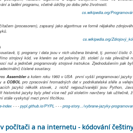
vání a ladění programu, včetně údržby po dobu jeho životnosti.
cs.wikipedia.org/Programován
ítačem (procesorem), zapsaný jako algoritmus ve formě nějakého zdrojovéh
yků.
cs.wikipedia.org/Zdrojový_kó
ů
tavě, tj. programy i data jsou v nich uložena binárně, tj. pomocí číslic 0
mo strojový kód, ve kterém se od poloviny 20. století (u nás převážně n
ocí nul a jedniček programovaly strojové instrukce. Zjednodušením pak byl
adecimální) číslené soustavy.
dres
Assembler
a kolem roku 1960 v USA první vyšší programovací jazyky 
ty a
COBOL
pro zpracování hromadných dat v podnikatelské sféře a veřejn
cích jazyků několik stovek, z nichž nejpoužívanější jsou Python, Java
ři historické jazyky byly před více než půl stoletím navrženy tak užitečně, 
í stále vyskytují mezi první třicítkou.
e-index
- - -
pypl.github.io/PYPL
- - -
prog-story.../vybrane-jazyky-programova
 v počítači a na internetu - kódování češtin