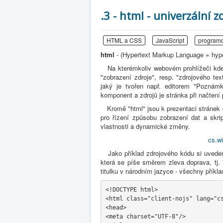
.3 - html - univerzální 
HTML a CSS
JavaScript
program
html
- (Hypertext Markup Language = hyp
Na kterémkoliv webovém prohlížeči kdekol
"zobrazení zdroje", resp. "zdrojového te
jaký je tvořen např. editorem "Poznám
komponent a zdrojů je stránka při načten
Kromě "html" jsou k prezentaci stránek d
pro řízení způsobu zobrazení dat a skrip
vlastnosti a dynamické změny.
cs.w
Jako příklad zdrojového kódu si uvedeme
která se píše směrem zleva doprava, tj. "d
titulku v národním jazyce - všechny přík
<!DOCTYPE html>
<html class="client-nojs" lang="c
<head>
<meta charset="UTF-8"/>