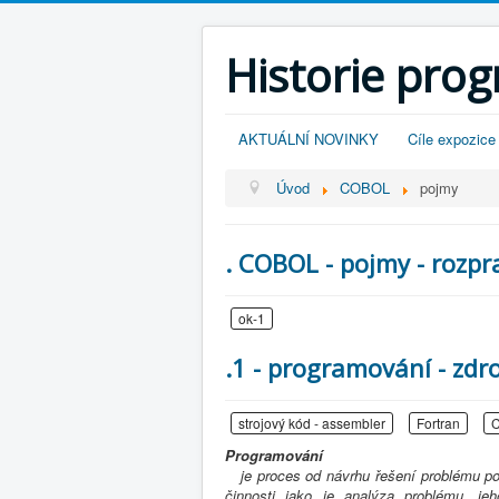
Historie pro
AKTUÁLNÍ NOVINKY
Cíle expozice
Úvod
COBOL
pojmy
. COBOL - pojmy - rozp
ok-1
.1 - programování - zdr
strojový kód - assembler
Fortran
Programování
je proces od návrhu řešení problému po
činnosti jako je analýza problému, j