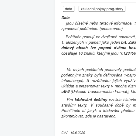
data
základní pojmy prog-story
Data
jsou číselné nebo textové informace, 
zpracovat počítačem (procesorem).
Počítače pracují ve dvojkové soustavě, 
1, uložených v paměti jako jeden
bit
. Zák
datový obsah lze popsat dvěma hexa
obsahuje 16 znaků, kterými jsou "012345
Ve svých počátcích pracovaly počítače 
potřebnými znaky byla definována 1-ba
Interchange). S rozšířením jejich využ
ukládat a prezentovat texty v mnoha různ
utf-8
(Unicode Transformation Format), kt
Pro
kódování češtiny
vzniklo histori
staršími texty. V současné době by m
Prohlížeče si jazyk a kódování přečtou 
zkontrolovat, zda je nastaveno.
ČeV - 10.6.2020