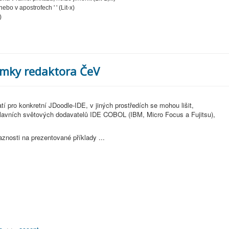
ebo v apostrofech ' ' (Lit-x)
)
ámky redaktora ČeV
pro konkretní JDoodle-IDE, v jiných prostředích se mohou lišit,
ích světových dodavatelů IDE COBOL (IBM, Micro Focus a Fujitsu),
nosti na prezentované příklady ...