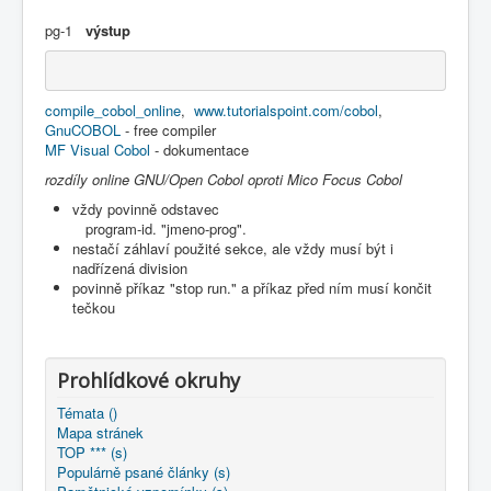
pg-1
výstup
compile_cobol_online
,
www.tutorialspoint.com/cobol
,
GnuCOBOL
- free compiler
MF Visual Cobol
- dokumentace
rozdíly online GNU/Open Cobol oproti Mico Focus Cobol
vždy povinně odstavec
program-id. "jmeno-prog".
nestačí záhlaví použité sekce, ale vždy musí být i
nadřízená division
povinně příkaz "stop run." a příkaz před ním musí končit
tečkou
Prohlídkové okruhy
Témata ()
Mapa stránek
TOP *** (s)
Populárně psané články (s)