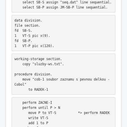
    select SB-S assign "seq.dat" line sequential.
    select SB-P assign JM-SB-P line sequential.
data division.
file section.
fd  SB-S.
1   VT-S pic x(9).
fd  SB-P.
1   VT-P pic x(120).
working-storage section.
    copy "sluzby-ws.txt".
procedure division.
    move "cob-1 soubor zaznamu s pevnou delkou - 
Cobol"
       to RADEK-1
    perform ZACNE-I
    perform until P > N
       move P to VT-S           *> perform RADEK
       write VT-S
       add 1 to P