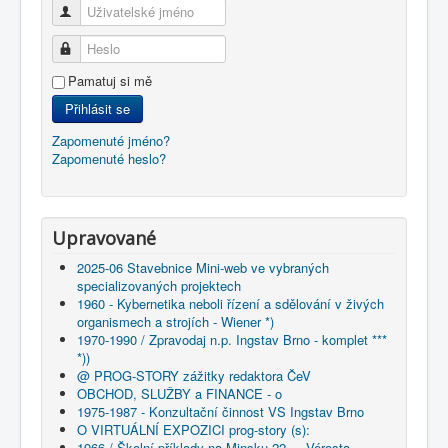
Uživatelské jméno
Heslo
Pamatuj si mě
Přihlásit se
Zapomenuté jméno?
Zapomenuté heslo?
Upravované
2025-06 Stavebnice Mini-web ve vybraných
specializovaných projektech
1960 - Kybernetika neboli řízení a sdělování v živých
organismech a strojích - Wiener *)
1970-1990 / Zpravodaj n.p. Ingstav Brno - komplet ***
*))
@ PROG-STORY zážitky redaktora ČeV
OBCHOD, SLUŽBY a FINANCE - o
1975-1987 - Konzultační činnost VS Ingstav Brno
O VIRTUÁLNÍ EXPOZICI prog-story (s):
1966 / Školní příklady na Minsku 22 ... Vérosta