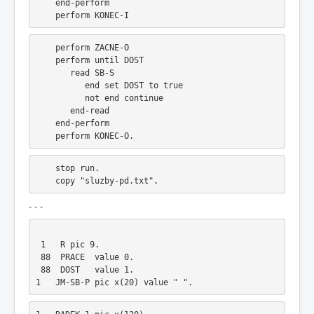
    end-perform
    perform KONEC-I
    perform ZACNE-O
    perform until DOST
       read SB-S
          end set DOST to true
          not end continue
       end-read
    end-perform
    perform KONEC-O.
    stop run.
    copy "sluzby-pd.txt".
- - -
 1   R pic 9.
 88  PRACE  value 0.
 88  DOST   value 1.
1   JM-SB-P pic x(20) value " ".