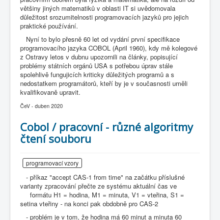
COBOL
většiny jiných matematiků v oblasti IT si uvědomovala
důležitost srozumitelnosti programovacích jazyků pro jejich
O nás
praktické používání.
Nyní to bylo přesně 60 let od vydání první specifikace
Úvod
P - programátorské příklady
programovacího jazyka COBOL (April 1960), kdy mě kolegové
(red_pozn)
Programovací jazyky vzorů
Cobol
z Ostravy letos v dubnu upozornili na články, popisující
problémy státních orgánů USA s potřebou úprav stále
spolehlivě fungujicích kriticky důležitých programů a s
nedostatkem programátorů, kteří by je v současnosti uměli
kvalifikovaně upravit.
ČeV - duben 2020
Cobol / pracovní - různé algoritmy
čtení souboru
programovací vzory
- příkaz "accept CAS-1 from time" na začátku příslušné
varianty zpracování přečte ze systému aktuální čas ve
formátu H1 = hodina, M1 = minuta, V1 = vteřina, S1 =
setina vteřiny - na konci pak obdobně pro CAS-2
- problém je v tom, že hodina má 60 minut a minuta 60