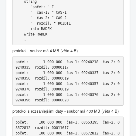
    string 
       "počet: " E 
       "  čas-1: " CAS-1 
       "  čas-2: " CAS-2 
       "  rozdíl: " ROZDIL
       into RADEK
    write RADEK 
    .
protokol - soubor má 4 MB (věta 4 B)
počet:       1 000 000  čas-1: 09240218  čas-2: 0
9240335  rozdíl: 00000117
počet:       1 000 000  čas-1: 09240337  čas-2: 0
9240356  rozdíl: 00000019
počet:       1 000 000  čas-1: 09240357  čas-2: 0
9240376  rozdíl: 00000019
počet:       1 000 000  čas-1: 09240376  čas-2: 0
9240396  rozdíl: 00000020
protokol s rozsáhlejšími daty - soubor má 400 MB (věta 4 B)
počet:     100 000 000  čas-1: 08553195  čas-2: 0
8572812  rozdíl: 00011617
počet:     100 000 000  čas-1: 08572812  čas-2: 0