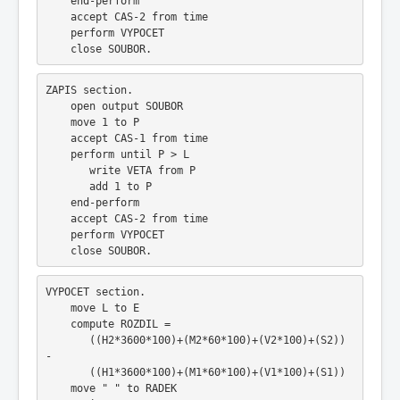
    end-perform
    accept CAS-2 from time
    perform VYPOCET
    close SOUBOR.
ZAPIS section.    
    open output SOUBOR
    move 1 to P
    accept CAS-1 from time
    perform until P > L
       write VETA from P
       add 1 to P
    end-perform
    accept CAS-2 from time
    perform VYPOCET
    close SOUBOR.
VYPOCET section.
    move L to E
    compute ROZDIL =
       ((H2*3600*100)+(M2*60*100)+(V2*100)+(S2)) 
- 
       ((H1*3600*100)+(M1*60*100)+(V1*100)+(S1)) 
    move " " to RADEK