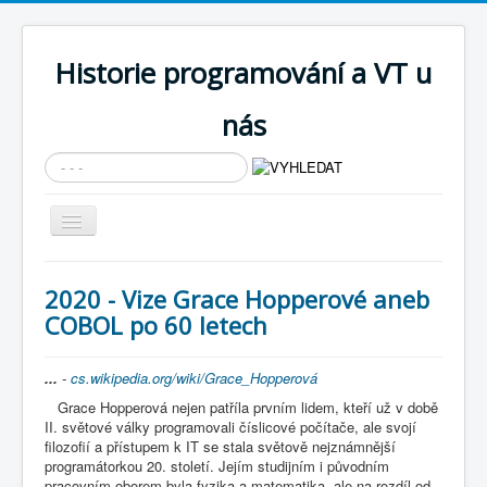
Historie programování a VT u
nás
Vyhledávání...
Přepnout
navigaci
AKTUÁLNÍ NOVINKY
2020 - Vize Grace Hopperové aneb
Cíle expozice
COBOL po 60 letech
PRŮVODCE EXPOZICÍ
...
-
cs.wikipedia.org/wiki/Grace_Hopperová
Současnost SW a IT
Grace Hopperová nejen patříla prvním lidem, kteří už v době
KNIHOVNA
II. světové války programovali číslicové počítače, ale svojí
filozofií a přístupem k IT se stala světově nejznámnější
Historické počítače
programátorkou 20. století. Jejím studijním i původním
pracovním oborem byla fyzika a matematika, ale na rozdíl od