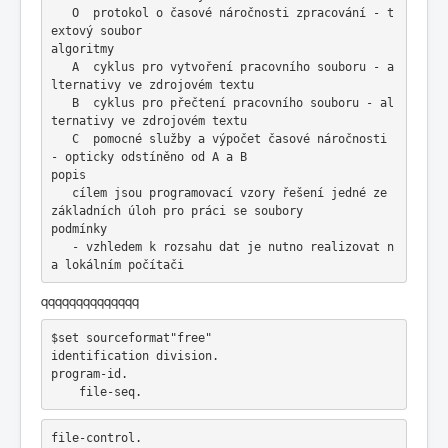
   O  protokol o časové náročnosti zpracování - t
extový soubor
algoritmy
   A  cyklus pro vytvoření pracovního souboru - a
lternativy ve zdrojovém textu      
   B  cyklus pro přečtení pracovního souboru - al
ternativy ve zdrojovém textu
   C  pomocné služby a výpočet časové náročnosti 
- opticky odstíněno od A a B
popis
   cílem jsou programovací vzory řešení jedné ze 
základních úloh pro práci se soubory
podmínky
   - vzhledem k rozsahu dat je nutno realizovat n
a lokálním počítači
qqqqqqqqqqqqqq
$set sourceformat"free"
identification division.
program-id.
    file-seq.
file-control.