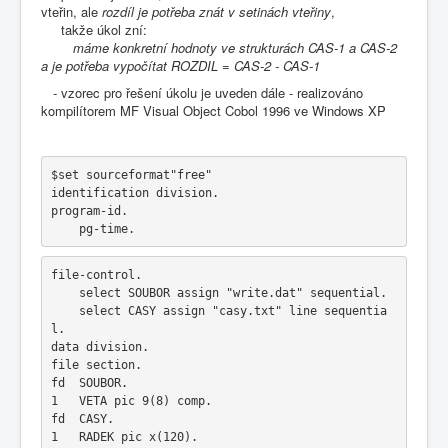
vteřin, ale
rozdíl je potřeba znát v setinách vteřiny
,
takže úkol zní:
máme konkretní hodnoty ve strukturách CAS-1 a CAS-2
a je potřeba vypočítat ROZDIL = CAS-2 - CAS-1
- vzorec pro řešení úkolu je uveden dále - realizováno
kompilítorem MF Visual Object Cobol 1996 ve Windows XP
$set sourceformat"free"
identification division.
program-id.
    pg-time.
file-control.
    select SOUBOR assign "write.dat" sequential.
    select CASY assign "casy.txt" line sequentia
l.  
data division.
file section.
fd  SOUBOR.
1   VETA pic 9(8) comp.
fd  CASY.
1   RADEK pic x(120).