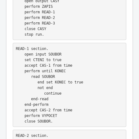
    open output CASY
    perform ZAPIS
    perform READ-1
    perform READ-2
    perform READ-3        
    close CASY
    stop run.
READ-1 section.
    open input SOUBOR 
    set CTENI to true
    accept CAS-1 from time
    perform until KONEC
       read SOUBOR
          end set KONEC to true
          not end
             continue
       end-read
    end-perform
    accept CAS-2 from time
    perform VYPOCET
    close SOUBOR.
READ-2 section.