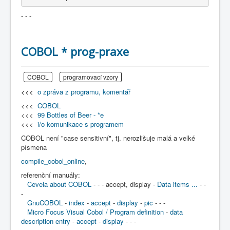
- - -
COBOL * prog-praxe
COBOL
programovací vzory
<<<
o zpráva z programu, komentář
<<<
COBOL
<<<
99 Bottles of Beer - *e
<<<
i/o komunikace s programem
COBOL není "case sensitivní", tj. nerozlišuje malá a velké
písmena
compile_cobol_online
,
referenční manuály:
Cevela about COBOL
- - - accept, display -
Data items ...
- -
-
GnuCOBOL
-
index
-
accept
-
display
-
pic
- - -
Micro Focus Visual Cobol / Program definition
-
data
description entry
-
accept
-
display
- - -