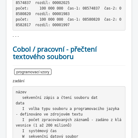
8574837  rozdíl: 00002025
počet:     100 000 000  čas-1: 08574837  čas-2: 0
8580820  rozdíl: 00001983
počet:     100 000 000  čas-1: 08580820  čas-2: 0
8582817  rozdíl: 00001997
- - -
Cobol / pracovní - přečtení
textového souboru
programovací vzory
zadání
název
   sekvenční zápis a čtení souboru dat
data
   I  volba typu souboru a programovacího jazyka 
- definováno ve zdrojovém textu
   I  počet zpracovávaných záznamů - zadáno z klá
vesnice (1 až 200 milionů)
   I  systémový čas
   W  sekvenční datový soubor