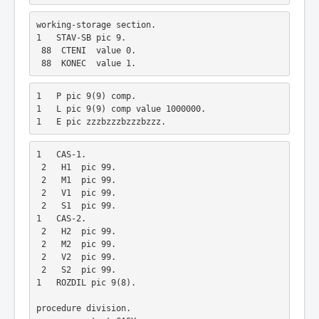
working-storage section.
1   STAV-SB pic 9.
 88  CTENI  value 0.
 88  KONEC  value 1.
1   P pic 9(9) comp.
1   L pic 9(9) comp value 1000000.
1   E pic zzzbzzzbzzzbzzz.
1   CAS-1.
 2   H1  pic 99.
 2   M1  pic 99.
 2   V1  pic 99.
 2   S1  pic 99.  
1   CAS-2.
 2   H2  pic 99.
 2   M2  pic 99.
 2   V2  pic 99.
 2   S2  pic 99. 
1   ROZDIL pic 9(8). 
procedure division.