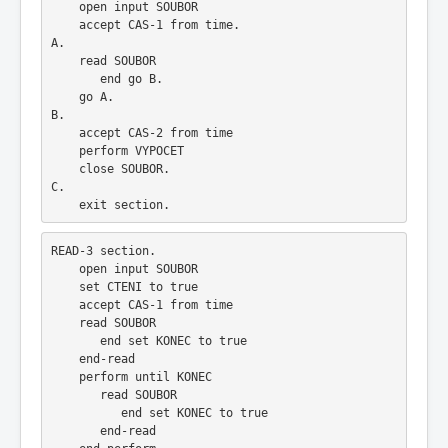
    open input SOUBOR
    accept CAS-1 from time.
A.
    read SOUBOR
       end go B.
    go A.
B.
    accept CAS-2 from time
    perform VYPOCET
    close SOUBOR.
C.
    exit section.
READ-3 section.
    open input SOUBOR 
    set CTENI to true
    accept CAS-1 from time
    read SOUBOR
       end set KONEC to true
    end-read
    perform until KONEC
       read SOUBOR
          end set KONEC to true
       end-read