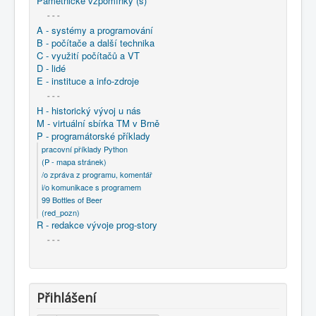
Pamětnické vzpomínky (s)
- - -
A - systémy a programování
B - počítače a další technika
C - využití počítačů a VT
D - lidé
E - instituce a info-zdroje
- - -
H - historický vývoj u nás
M - virtuální sbírka TM v Brně
P - programátorské příklady
pracovní příklady Python
(P - mapa stránek)
/o zpráva z programu, komentář
i/o komunikace s programem
99 Bottles of Beer
(red_pozn)
R - redakce vývoje prog-story
- - -
Přihlášení