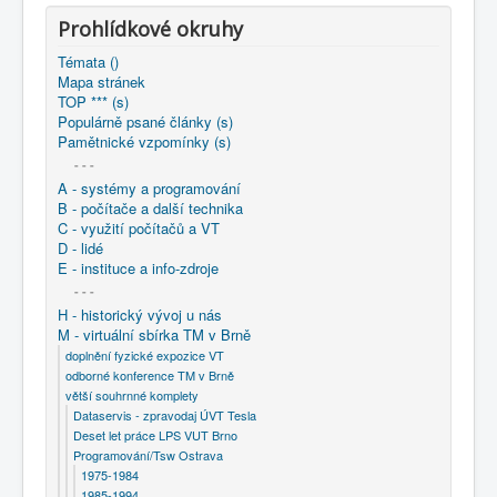
COBOL
Prohlídkové okruhy
O nás
Témata ()
Mapa stránek
Úvod
M - virtuální sbírka TM v Brně
TOP *** (s)
větší souhrnné komplety
Populárně psané články (s)
Programování/Tsw Ostrava
2005-2014
Pamětnické vzpomínky (s)
2008 - Tvorba softwaru Ostrava
- - -
2008 - Platforma X64 a přechod na 64 bitů
A - systémy a programování
B - počítače a další technika
C - využití počítačů a VT
D - lidé
E - instituce a info-zdroje
- - -
H - historický vývoj u nás
M - virtuální sbírka TM v Brně
doplnění fyzické expozice VT
odborné konference TM v Brně
větší souhrnné komplety
Dataservis - zpravodaj ÚVT Tesla
Deset let práce LPS VUT Brno
Programování/Tsw Ostrava
1975-1984
1985-1994