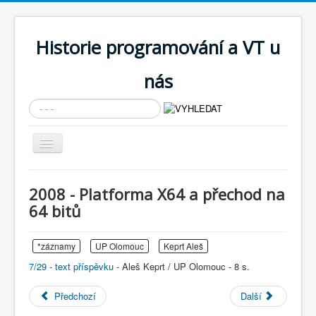
Historie programování a VT u
nás
Vyhledávání...
Přepnout
navigaci
AKTUÁLNÍ NOVINKY
2008 - Platforma X64 a přechod na
Cíle expozice
64 bitů
PRŮVODCE EXPOZICÍ
*záznamy
UP Olomouc
Keprt Aleš
Současnost SW a IT
7/29 - text příspěvku
- Aleš Keprt / UP Olomouc - 8 s.
KNIHOVNA
Předchozí
Další
Historické počítače