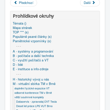
COBOL
Předchozí
Další
O nás
Prohlídkové okruhy
Úvod
M - virtuální sbírka TM v Brně
Témata ()
větší souhrnné komplety
Mapa stránek
Programování/Tsw Ostrava
2005-2014
TOP *** (s)
2006 - Tvorba softwaru Ostrava
Populárně psané články (s)
2006 - Výuka objektového modelování pomocí Smalltalku
Pamětnické vzpomínky (s)
- - -
A - systémy a programování
B - počítače a další technika
C - využití počítačů a VT
D - lidé
E - instituce a info-zdroje
- - -
H - historický vývoj u nás
M - virtuální sbírka TM v Brně
doplnění fyzické expozice VT
odborné konference TM v Brně
větší souhrnné komplety
Dataservis - zpravodaj ÚVT Tesla
Deset let práce LPS VUT Brno