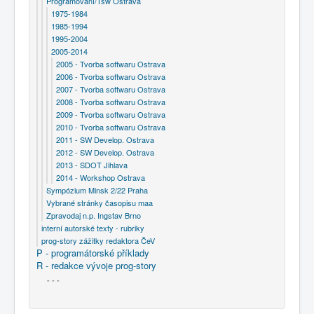
Programování/Tsw Ostrava
1975-1984
1985-1994
1995-2004
2005-2014
2005 - Tvorba softwaru Ostrava
2006 - Tvorba softwaru Ostrava
2007 - Tvorba softwaru Ostrava
2008 - Tvorba softwaru Ostrava
2009 - Tvorba softwaru Ostrava
2010 - Tvorba softwaru Ostrava
2011 - SW Develop. Ostrava
2012 - SW Develop. Ostrava
2013 - SDOT Jihlava
2014 - Workshop Ostrava
Sympózium Minsk 2/22 Praha
Vybrané stránky časopisu maa
Zpravodaj n.p. Ingstav Brno
interní autorské texty - rubriky
prog-story zážitky redaktora ČeV
P - programátorské příklady
R - redakce vývoje prog-story
- - -