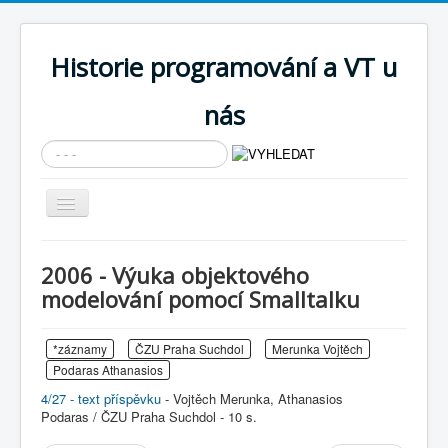
Historie programování a VT u
nás
Vyhledávání...
Přepnout
navigaci
AKTUÁLNÍ NOVINKY
2006 - Výuka objektového
Cíle expozice
modelování pomocí Smalltalku
PRŮVODCE EXPOZICÍ
*záznamy
ČZU Praha Suchdol
Merunka Vojtěch
Současnost SW a IT
Podaras Athanasios
KNIHOVNA
4/27 - text příspěvku
- Vojtěch Merunka, Athanasios
Podaras / ČZU Praha Suchdol - 10 s.
Historické počítače