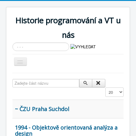
Historie programování a VT u
nás
Vyhledávání...
Přepnout
navigaci
AKTUÁLNÍ NOVINKY
Zadejte část názvu
Cíle expozice
Zobrazit
PRŮVODCE EXPOZICÍ
Současnost SW a IT
~ ČZU Praha Suchdol
KNIHOVNA
1994 - Objektově orientovaná analýza a
Historické počítače
design