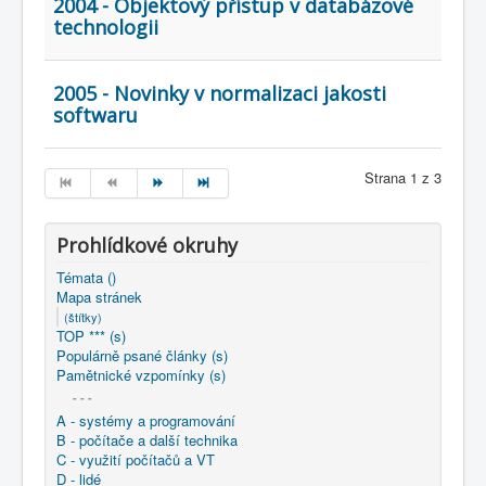
2004 - Objektový přístup v databázové
technologii
2005 - Novinky v normalizaci jakosti
softwaru
Strana 1 z 3
Prohlídkové okruhy
Témata ()
Mapa stránek
(štítky)
TOP *** (s)
Populárně psané články (s)
Pamětnické vzpomínky (s)
- - -
A - systémy a programování
B - počítače a další technika
C - využití počítačů a VT
D - lidé