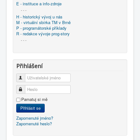
E - instituce a info-zdroje
- - -
H - historický vývoj u nás
M - virtuální sbírka TM v Brně
P - programátorské příklady
R - redakce vývoje prog-story
- - -
Přihlášení
Uživatelské jméno
Heslo
Pamatuj si mě
Přihlásit se
Zapomenuté jméno?
Zapomenuté heslo?