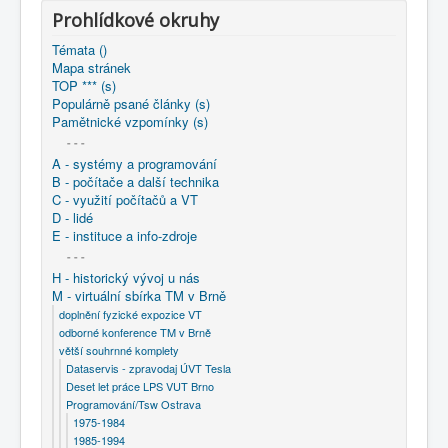
COBOL
Prohlídkové okruhy
O nás
Témata ()
Mapa stránek
TOP *** (s)
Úvod
M - virtuální sbírka TM v Brně
Populárně psané články (s)
větší souhrnné komplety
Pamětnické vzpomínky (s)
Programování/Tsw Ostrava
2005-2014
2008 - Tvorba softwaru Ostrava
- - -
2008 - Programming language C.C
A - systémy a programování
B - počítače a další technika
C - využití počítačů a VT
D - lidé
E - instituce a info-zdroje
- - -
H - historický vývoj u nás
M - virtuální sbírka TM v Brně
doplnění fyzické expozice VT
odborné konference TM v Brně
větší souhrnné komplety
Dataservis - zpravodaj ÚVT Tesla
Deset let práce LPS VUT Brno
Programování/Tsw Ostrava
1975-1984
1985-1994