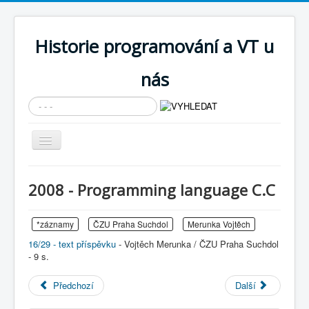
Historie programování a VT u
nás
Vyhledávání...
Přepnout
navigaci
AKTUÁLNÍ NOVINKY
2008 - Programming language C.C
Cíle expozice
PRŮVODCE EXPOZICÍ
*záznamy
ČZU Praha Suchdol
Merunka Vojtěch
16/29 - text příspěvku
- Vojtěch Merunka / ČZU Praha Suchdol
Současnost SW a IT
- 9 s.
KNIHOVNA
Předchozí
Další
Historické počítače