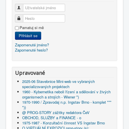
Uživatelské jméno
Heslo
Pamatuj si mě
Přihlásit se
Zapomenuté jméno?
Zapomenuté heslo?
Upravované
2025-06 Stavebnice Mini-web ve vybraných
specializovaných projektech
1960 - Kybernetika neboli řízení a sdělování v živých
organismech a strojích - Wiener *)
1970-1990 / Zpravodaj n.p. Ingstav Brno - komplet ***
*))
@ PROG-STORY zážitky redaktora ČeV
OBCHOD, SLUŽBY a FINANCE - o
1975-1987 - Konzultační činnost VS Ingstav Brno
O VIRTUÁLNÍ EXPOZICI prog-story (s):