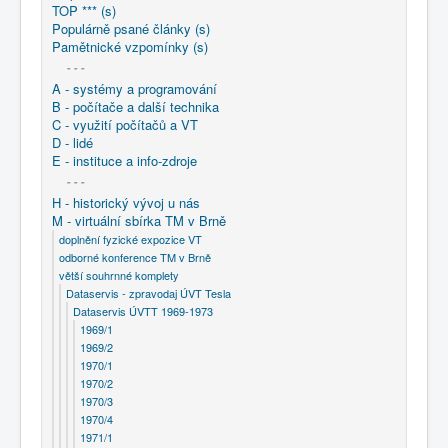
TOP *** (s)
Populárně psané články (s)
Pamětnické vzpomínky (s)
- - -
A - systémy a programování
B - počítače a další technika
C - využití počítačů a VT
D - lidé
E - instituce a info-zdroje
- - -
H - historický vývoj u nás
M - virtuální sbírka TM v Brně
doplnění fyzické expozice VT
odborné konference TM v Brně
větší souhrnné komplety
Dataservis - zpravodaj ÚVT Tesla
Dataservis ÚVTT 1969-1973
1969/1
1969/2
1970/1
1970/2
1970/3
1970/4
1971/1