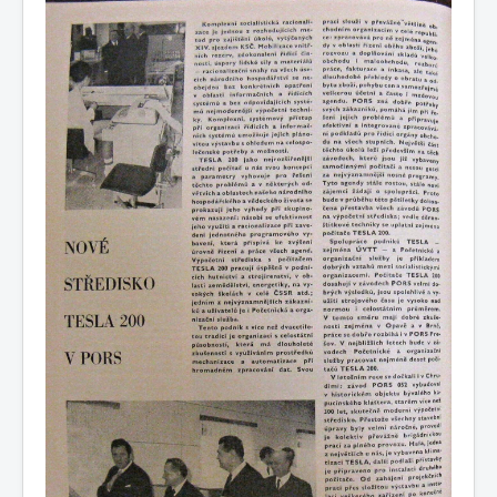
COBOL
O nás
Úvod
M - virtuální sbírka TM v Brně
větší souhrnné komplety
Dataservis - zpravodaj ÚVT Tesla
Dataservis ÚVTT 1969-1973
1972/2
1972/2 - Nové středisko Tesla 200 v PORS Chrudim