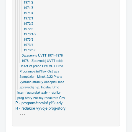
1971/2
1971/3
1971/4
1972/1
1972/2
1972/3
1973/1-2
1973/3
1973/4
1973/5-6
Dataservis ÚVTT 1974-1978
1978 - Zpravodaj ÚVTT (old)
Deset let práce LPS VUT Brno
Programování/Tsw Ostrava
Sympózium Minsk 2/22 Praha
Vybrané stránky časopisu maa
Zpravodaj n.p. Ingstav Brno
interní autorské texty - rubriky
prog-story zážitky redaktora ČeV
P - programátorské příklady
R - redakce vývoje prog-story
- - -