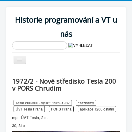
Historie programování a VT u
nás
Vyhledávání...
Přepnout
navigaci
AKTUÁLNÍ NOVINKY
1972/2 - Nové středisko Tesla 200
Cíle expozice
v PORS Chrudim
PRŮVODCE EXPOZICÍ
Tesla 200/300 - využití 1969-1987
*záznamy
Současnost SW a IT
ÚVT Tesla Praha
PORS Praha
aplikace T200 ostatní
KNIHOVNA
mp - ÚVT Tesla, 2 s.
Historické počítače
30, 31b