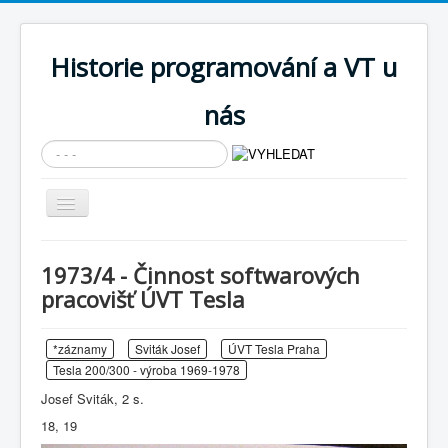
Historie programování a VT u
nás
Vyhledávání...
Přepnout
navigaci
AKTUÁLNÍ NOVINKY
1973/4 - Činnost softwarových
Cíle expozice
pracovišť ÚVT Tesla
PRŮVODCE EXPOZICÍ
*záznamy
Sviták Josef
ÚVT Tesla Praha
Současnost SW a IT
Tesla 200/300 - výroba 1969-1978
KNIHOVNA
Josef Sviták, 2 s.
Historické počítače
18, 19