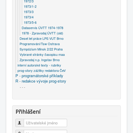
1972/3
1973/1-2
1973/3
1973/4
1973/5-6
Dataservis ÚVTT 1974-1978
1978 - Zpravodaj ÚVTT (old)
Deset let práce LPS VUT Brno
Programování/Tsw Ostrava
Sympózium Minsk 2/22 Praha
Vybrané stránky časopisu maa
Zpravodaj n.p. Ingstav Brno
interní autorské texty - rubriky
prog-story zážitky redaktora ČeV
P - programátorské příklady
R - redakce vývoje prog-story
- - -
Přihlášení
Uživatelské jméno