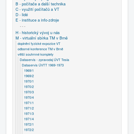
B - počítače a další technika
C - využití počítačů a VT
D - lidé
E - instituce a info-zdroje
- - -
H - historický vývoj u nás
M - virtuální sbírka TM v Brně
doplnění fyzické expozice VT
odborné konference TM v Brně
větší souhrnné komplety
Dataservis - zpravodaj ÚVT Tesla
Dataservis ÚVTT 1969-1973
1969/1
1969/2
1970/1
1970/2
1970/3
1970/4
1971/1
1971/2
1971/3
1971/4
1972/1
1972/2