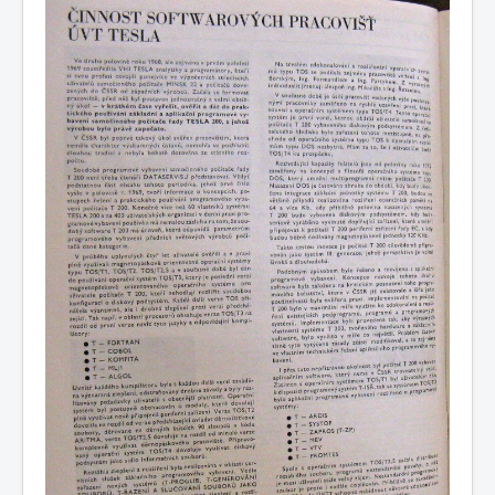
COBOL
O nás
Úvod
M - virtuální sbírka TM v Brně
větší souhrnné komplety
Dataservis - zpravodaj ÚVT Tesla
Dataservis ÚVTT 1969-1973
1973/4
1973/4 - Činnost softwarových pracovišť ÚVT Tesla