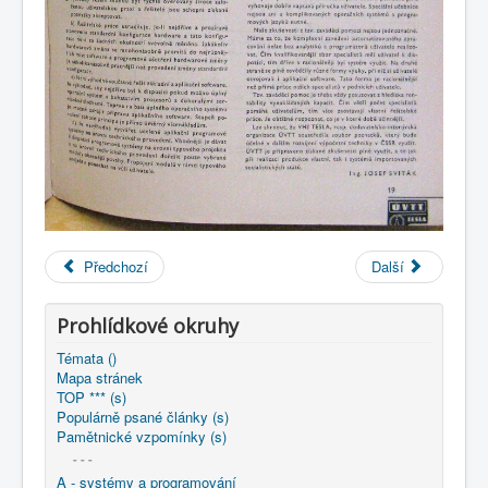
Předchozí
Další
Prohlídkové okruhy
Témata ()
Mapa stránek
TOP *** (s)
Populárně psané články (s)
Pamětnické vzpomínky (s)
- - -
A - systémy a programování