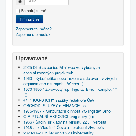
Heslo
Pamatuj si mě
Přihlásit se
Zapomenuté jméno?
Zapomenuté heslo?
Upravované
2025-06 Stavebnice Mini-web ve vybraných
specializovaných projektech
1960 - Kybernetika neboli řízení a sdělování v živých
organismech a strojích - Wiener *)
1970-1990 / Zpravodaj n.p. Ingstav Brno - komplet ***
*))
@ PROG-STORY zážitky redaktora ČeV
OBCHOD, SLUŽBY a FINANCE - o
1975-1987 - Konzultační činnost VS Ingstav Brno
O VIRTUÁLNÍ EXPOZICI prog-story (s):
1966 / Školní příklady na Minsku 22 ... Vérosta
1938 ... / Vlastimil Čevela - profesní životopis
2023-11-23 75 let od vzniku kybernetiky