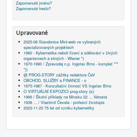
Zapomenuté jméno?
Zapomenuté heslo?
Upravované
2025-06 Stavebnice Mini-web ve vybraných
specializovaných projektech
1960 - Kybernetika neboli řízení a sdělování v živých
organismech a strojích - Wiener *)
1970-1990 / Zpravodaj n.p. Ingstav Brno - komplet ***
*))
@ PROG-STORY zážitky redaktora ČeV
OBCHOD, SLUŽBY a FINANCE - o
1975-1987 - Konzultační činnost VS Ingstav Brno
O VIRTUÁLNÍ EXPOZICI prog-story (s):
1966 / Školní příklady na Minsku 22 ... Vérosta
1938 ... / Vlastimil Čevela - profesní životopis
2023-11-23 75 let od vzniku kybernetiky