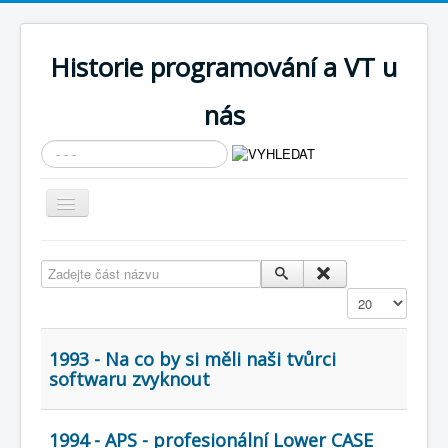
Historie programování a VT u
nás
Vyhledávání...
Přepnout
navigaci
AKTUÁLNÍ NOVINKY
Zadejte část názvu
Cíle expozice
Zobrazit
PRŮVODCE EXPOZICÍ
Současnost SW a IT
1993 - Na co by si měli naši tvůrci
softwaru zvyknout
KNIHOVNA
Historické počítače
1994 - APS - profesionální Lower CASE