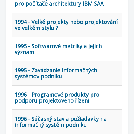
COBOL
pro počítače architektury IBM SAA
O nás
1994 - Velké projekty nebo projektování
Úvod
Mapa stránek
(štítky)
ve velkém stylu ?
1995 - Softwarové metriky a jejich
význam
1995 - Zavádzanie informačných
systémov podniku
1996 - Programové produkty pro
podporu projektového řízení
1996 - Súčasný stav a požiadavky na
informačný systém podniku