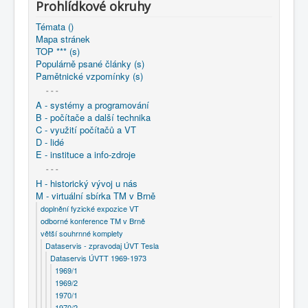
Prohlídkové okruhy
Témata ()
Mapa stránek
TOP *** (s)
Populárně psané články (s)
Pamětnické vzpomínky (s)
- - -
A - systémy a programování
B - počítače a další technika
C - využití počítačů a VT
D - lidé
E - instituce a info-zdroje
- - -
H - historický vývoj u nás
M - virtuální sbírka TM v Brně
doplnění fyzické expozice VT
odborné konference TM v Brně
větší souhrnné komplety
Dataservis - zpravodaj ÚVT Tesla
Dataservis ÚVTT 1969-1973
1969/1
1969/2
1970/1
1970/2