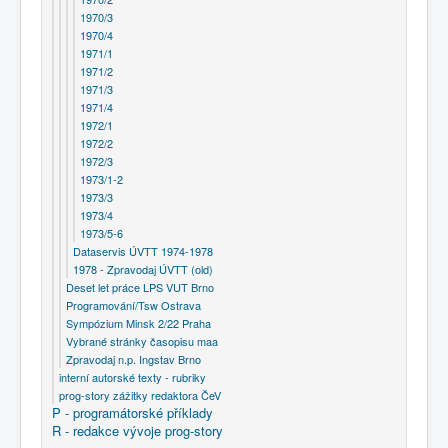
1970/3
1970/4
1971/1
1971/2
1971/3
1971/4
1972/1
1972/2
1972/3
1973/1-2
1973/3
1973/4
1973/5-6
Dataservis ÚVTT 1974-1978
1978 - Zpravodaj ÚVTT (old)
Deset let práce LPS VUT Brno
Programování/Tsw Ostrava
Sympózium Minsk 2/22 Praha
Vybrané stránky časopisu maa
Zpravodaj n.p. Ingstav Brno
interní autorské texty - rubriky
prog-story zážitky redaktora ČeV
P - programátorské příklady
R - redakce vývoje prog-story