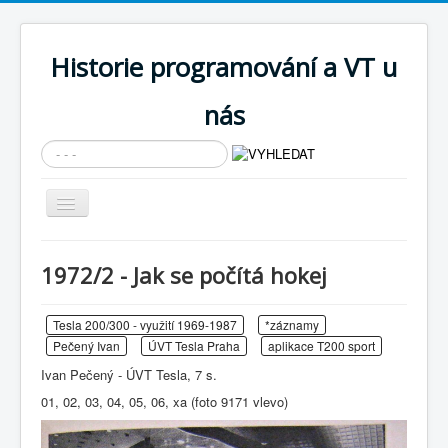
Historie programování a VT u
nás
Vyhledávání...
Přepnout
navigaci
AKTUÁLNÍ NOVINKY
1972/2 - Jak se počítá hokej
Cíle expozice
PRŮVODCE EXPOZICÍ
Tesla 200/300 - využití 1969-1987
*záznamy
Pečený Ivan
ÚVT Tesla Praha
aplikace T200 sport
Současnost SW a IT
Ivan Pečený - ÚVT Tesla, 7 s.
KNIHOVNA
01, 02, 03, 04, 05, 06, xa (foto 9171 vlevo)
Historické počítače