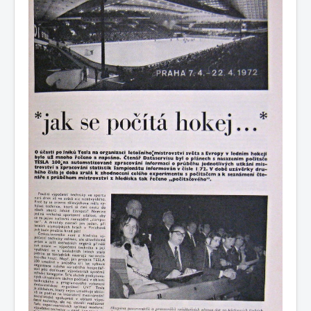
COBOL
O nás
Úvod
M - virtuální sbírka TM v Brně
větší souhrnné komplety
Dataservis - zpravodaj ÚVT Tesla
Dataservis ÚVTT 1969-1973
1972/2
1972/2 - Jak se počítá hokej