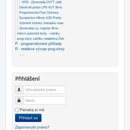
1978 - Zpravodaj ÚVTT (old)
Deset let práce LPS VUT Brno
Programování/Tsw Ostrava
Sympózium Minsk 2/22 Praha
Vybrané stránky časopisu maa
Zpravodaj n.p. Ingstav Brno
interní autorské texty - rubriky
prog-story zážitky redaktora ČeV
P - programátorské příklady
R - redakce vývoje prog-story
- - -
Přihlášení
Uživatelské jméno
Heslo
Pamatuj si mě
Přihlásit se
Zapomenuté jméno?