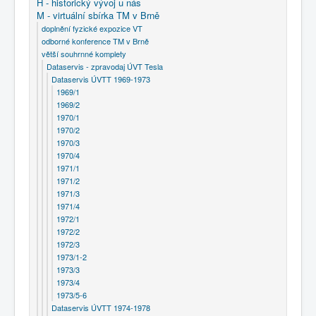
H - historický vývoj u nás
M - virtuální sbírka TM v Brně
doplnění fyzické expozice VT
odborné konference TM v Brně
větší souhrnné komplety
Dataservis - zpravodaj ÚVT Tesla
Dataservis ÚVTT 1969-1973
1969/1
1969/2
1970/1
1970/2
1970/3
1970/4
1971/1
1971/2
1971/3
1971/4
1972/1
1972/2
1972/3
1973/1-2
1973/3
1973/4
1973/5-6
Dataservis ÚVTT 1974-1978