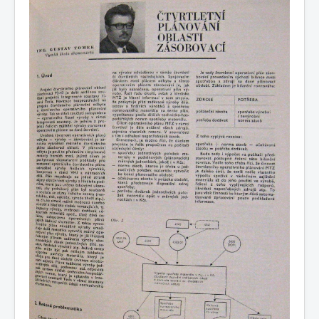
COBOL
O nás
Úvod
M - virtuální sbírka TM v Brně
větší souhrnné komplety
Dataservis - zpravodaj ÚVT Tesla
Dataservis ÚVTT 1969-1973
1972/2
1972/2 - Čtvrtletní plánování oblasti zásobovací