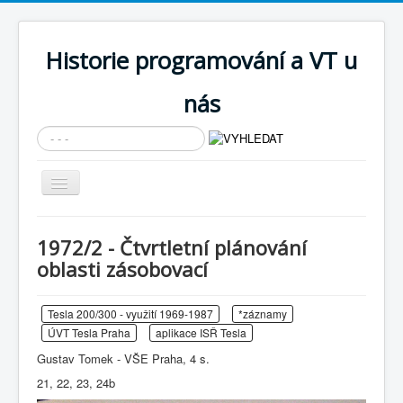
Historie programování a VT u
nás
Vyhledávání...
Přepnout
navigaci
AKTUÁLNÍ NOVINKY
1972/2 - Čtvrtletní plánování
Cíle expozice
oblasti zásobovací
PRŮVODCE EXPOZICÍ
Tesla 200/300 - využití 1969-1987
*záznamy
Současnost SW a IT
ÚVT Tesla Praha
aplikace ISŘ Tesla
KNIHOVNA
Gustav Tomek - VŠE Praha, 4 s.
Historické počítače
21, 22, 23, 24b