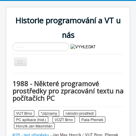
Historie programování a VT u
nás
Vyhledávání...
Přepnout
navigaci
AKTUÁLNÍ NOVINKY
1988 - Některé programové
Cíle expozice
prostředky pro zpracování textu na
počítačích PC
PRŮVODCE EXPOZICÍ
Současnost SW a IT
VUT Brno
*záznamy
národní prostředí
KNIHOVNA
PC aplikace (hist.)
VÚZT Brno
Fiala Přemek
Honzík Jan Maxmilián
Historické počítače
8/25 - text příspěvku
- Jan Max Honzík / VUT Brno, Přemek