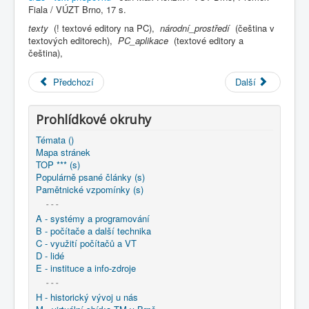
COBOL
Fiala / VÚZT Brno, 17 s.
texty
(! textové editory na PC),
národní_prostředí
(čeština v
O nás
textových editorech),
PC_aplikace
(textové editory a
čeština),
Úvod
M - virtuální sbírka TM v Brně
větší souhrnné komplety
Předchozí
Další
Programování/Tsw Ostrava
1985-1994
1988 - Programování Ostrava
1988 - Některé programové prostředky pro zpracování
Prohlídkové okruhy
textu na počítačích PC
Témata ()
Mapa stránek
TOP *** (s)
Populárně psané články (s)
Pamětnické vzpomínky (s)
- - -
A - systémy a programování
B - počítače a další technika
C - využití počítačů a VT
D - lidé
E - instituce a info-zdroje
- - -
H - historický vývoj u nás