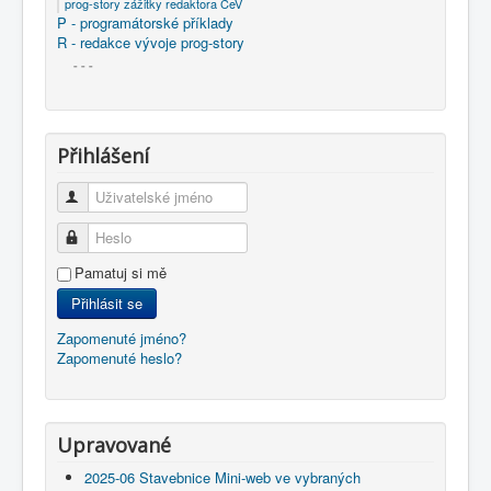
prog-story zážitky redaktora ČeV
P - programátorské příklady
R - redakce vývoje prog-story
- - -
Přihlášení
Uživatelské jméno
Heslo
Pamatuj si mě
Přihlásit se
Zapomenuté jméno?
Zapomenuté heslo?
Upravované
2025-06 Stavebnice Mini-web ve vybraných