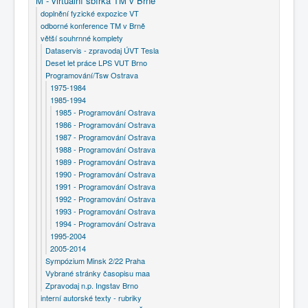
M - virtuální sbírka TM v Brně
doplnění fyzické expozice VT
odborné konference TM v Brně
větší souhrnné komplety
Dataservis - zpravodaj ÚVT Tesla
Deset let práce LPS VUT Brno
Programování/Tsw Ostrava
1975-1984
1985-1994
1985 - Programování Ostrava
1986 - Programování Ostrava
1987 - Programování Ostrava
1988 - Programování Ostrava
1989 - Programování Ostrava
1990 - Programování Ostrava
1991 - Programování Ostrava
1992 - Programování Ostrava
1993 - Programování Ostrava
1994 - Programování Ostrava
1995-2004
2005-2014
Sympózium Minsk 2/22 Praha
Vybrané stránky časopisu maa
Zpravodaj n.p. Ingstav Brno
interní autorské texty - rubriky