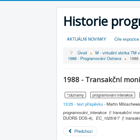
Historie pro
AKTUÁLNÍ NOVINKY
Cíle expozice
Úvod
M - virtuální sbírka TM 
1988 - Programování Ostrava
1988 
1988 - Transakční mon
*záznamy
programování interakce
13/25 - text příspěvku
- Martin Miloschews
programování_interakce
(! transakční m
DUORS DOS-4),
EC_1025/6/7
(! transa
Předchozí