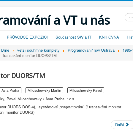
gramování a VT u nás
Vyhl
PRŮVODCE EXPOZICÍ
Současnost SW a IT
KNIHOVNA
His
v Brně
větší souhrnné komplety
Programování/Tsw Ostrava
1985-
- Transakční monitor DUORS/TM
itor DUORS/TM
Avia Praha
Miloschewsky Martin
Miloschewsky Pavel
ky, Pavel Miloschewsky / Avia Praha, 12 s.
onitor DUORS DOS-4),
systémové_programování
(! transakční monitor
kční monitor DUORS),
Další