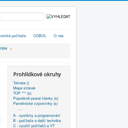
edávání...
torické počítače
COBOL
O nás
1994
Prohlídkové okruhy
Témata ()
Mapa stránek
TOP *** (s)
Populárně psané články (s)
Pamětnické vzpomínky (s)
- - -
A - systémy a programování
B - počítače a další technika
C - využití počítačů a VT