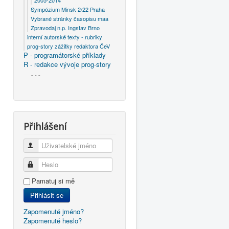
2005-2014
Sympózium Minsk 2/22 Praha
Vybrané stránky časopisu maa
Zpravodaj n.p. Ingstav Brno
interní autorské texty - rubriky
prog-story zážitky redaktora ČeV
P - programátorské příklady
R - redakce vývoje prog-story
- - -
Přihlášení
Uživatelské jméno
Heslo
Pamatuj si mě
Přihlásit se
Zapomenuté jméno?
Zapomenuté heslo?