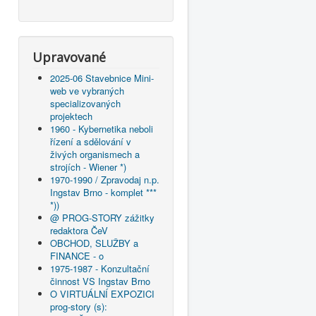
Upravované
2025-06 Stavebnice Mini-
web ve vybraných
specializovaných
projektech
1960 - Kybernetika neboli
řízení a sdělování v
živých organismech a
strojích - Wiener *)
1970-1990 / Zpravodaj n.p.
Ingstav Brno - komplet ***
*))
@ PROG-STORY zážitky
redaktora ČeV
OBCHOD, SLUŽBY a
FINANCE - o
1975-1987 - Konzultační
činnost VS Ingstav Brno
O VIRTUÁLNÍ EXPOZICI
prog-story (s):