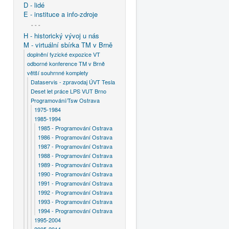
D - lidé
E - instituce a info-zdroje
- - -
H - historický vývoj u nás
M - virtuální sbírka TM v Brně
doplnění fyzické expozice VT
odborné konference TM v Brně
větší souhrnné komplety
Dataservis - zpravodaj ÚVT Tesla
Deset let práce LPS VUT Brno
Programování/Tsw Ostrava
1975-1984
1985-1994
1985 - Programování Ostrava
1986 - Programování Ostrava
1987 - Programování Ostrava
1988 - Programování Ostrava
1989 - Programování Ostrava
1990 - Programování Ostrava
1991 - Programování Ostrava
1992 - Programování Ostrava
1993 - Programování Ostrava
1994 - Programování Ostrava
1995-2004