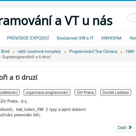
gramování a VT u nás
Vyhl
PRŮVODCE EXPOZICÍ
Současnost SW a IT
KNIHOVNA
His
v Brně
větší souhrnné komplety
Programování/Tsw Ostrava
1985-
- Superprogramátoři a ti druzí
i a ti druzí
 vzdělávání
organizace programování
ÚIV Praha
Dvořák Ladislav
ÚIV Praha - 6 s.
ednosti),
lidé_kolem_SW
(! typy a jejich duševní
yužívání potenciálu lidí),
Další