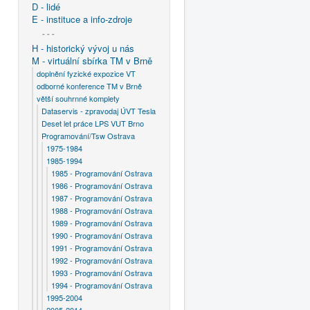
D - lidé
E - instituce a info-zdroje
- - -
H - historický vývoj u nás
M - virtuální sbírka TM v Brně
doplnění fyzické expozice VT
odborné konference TM v Brně
větší souhrnné komplety
Dataservis - zpravodaj ÚVT Tesla
Deset let práce LPS VUT Brno
Programování/Tsw Ostrava
1975-1984
1985-1994
1985 - Programování Ostrava
1986 - Programování Ostrava
1987 - Programování Ostrava
1988 - Programování Ostrava
1989 - Programování Ostrava
1990 - Programování Ostrava
1991 - Programování Ostrava
1992 - Programování Ostrava
1993 - Programování Ostrava
1994 - Programování Ostrava
1995-2004