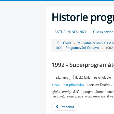
Historie pro
AKTUÁLNÍ NOVINKY
Cíle expozice
Úvod
M - virtuální sbírka TM 
1992 - Programování Ostrava
1992 
1992 - Superprogramátoř
*záznamy
lidský faktor - psychologie -
11/38 - text příspěvku
- Ladislav Dvořák / 
výuka_tvorby_SW
(! programátorské dov
nástroje),
organizace_programování
(! v
Předchozí