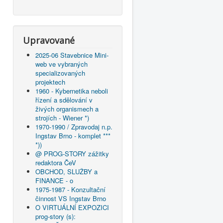
Upravované
2025-06 Stavebnice Mini-
web ve vybraných
specializovaných
projektech
1960 - Kybernetika neboli
řízení a sdělování v
živých organismech a
strojích - Wiener *)
1970-1990 / Zpravodaj n.p.
Ingstav Brno - komplet ***
*))
@ PROG-STORY zážitky
redaktora ČeV
OBCHOD, SLUŽBY a
FINANCE - o
1975-1987 - Konzultační
činnost VS Ingstav Brno
O VIRTUÁLNÍ EXPOZICI
prog-story (s):