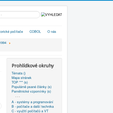
edávání...
torické počítače
COBOL
O nás
1994
Prohlídkové okruhy
Témata ()
Mapa stránek
TOP *** (s)
Populárně psané články (s)
Pamětnické vzpomínky (s)
- - -
A - systémy a programování
B - počítače a další technika
C - využití počítačů a VT