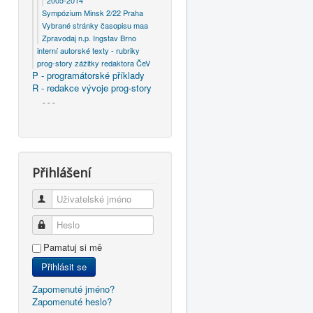
2005-2014
Sympózium Minsk 2/22 Praha
Vybrané stránky časopisu maa
Zpravodaj n.p. Ingstav Brno
interní autorské texty - rubriky
prog-story zážitky redaktora ČeV
P - programátorské příklady
R - redakce vývoje prog-story
- - -
Přihlášení
Uživatelské jméno
Heslo
Pamatuj si mě
Přihlásit se
Zapomenuté jméno?
Zapomenuté heslo?