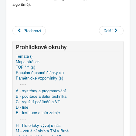
COBOL
algoritmů),
O nás
Úvod
M - virtuální sbírka TM v Brně
Předchozí
Další
větší souhrnné komplety
Programování/Tsw Ostrava
1975-1984
1976 - Programování Havířov
Prohlídkové okruhy
1976 - Grafické metody při tvorbě a dokumentaci
programů
Témata ()
Mapa stránek
TOP *** (s)
Populárně psané články (s)
Pamětnické vzpomínky (s)
- - -
A - systémy a programování
B - počítače a další technika
C - využití počítačů a VT
D - lidé
E - instituce a info-zdroje
- - -
H - historický vývoj u nás
M - virtuální sbírka TM v Brně