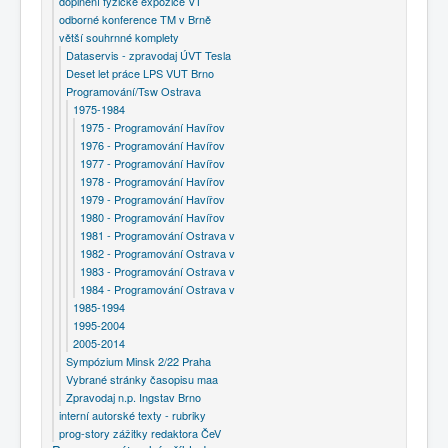
doplnění fyzické expozice VT
odborné konference TM v Brně
větší souhrnné komplety
Dataservis - zpravodaj ÚVT Tesla
Deset let práce LPS VUT Brno
Programování/Tsw Ostrava
1975-1984
1975 - Programování Havířov
1976 - Programování Havířov
1977 - Programování Havířov
1978 - Programování Havířov
1979 - Programování Havířov
1980 - Programování Havířov
1981 - Programování Ostrava v
1982 - Programování Ostrava v
1983 - Programování Ostrava v
1984 - Programování Ostrava v
1985-1994
1995-2004
2005-2014
Sympózium Minsk 2/22 Praha
Vybrané stránky časopisu maa
Zpravodaj n.p. Ingstav Brno
interní autorské texty - rubriky
prog-story zážitky redaktora ČeV