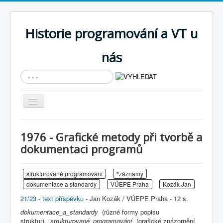
Historie programování a VT u
nás
Vyhledávání...
Přepnout
navigaci
AKTUÁLNÍ NOVINKY
1976 - Grafické metody při tvorbě a
Cíle expozice
dokumentaci programů
PRŮVODCE EXPOZICÍ
strukturované programování
*záznamy
Současnost SW a IT
dokumentace a standardy
VÚEPE Praha
Kozák Jan
KNIHOVNA
21/23 - text příspěvku
- Jan Kozák / VÚEPE Praha - 12 s.
Historické počítače
dokumentace_a_standardy
(různé formy popisu
struktur),
strukturované_programování
(grafické znázornění