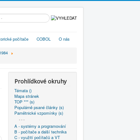
edávání...
torické počítače
COBOL
O nás
-1984
Prohlídkové okruhy
Témata ()
Mapa stránek
TOP *** (s)
Populárně psané články (s)
Pamětnické vzpomínky (s)
- - -
A - systémy a programování
B - počítače a další technika
C - využití počítačů a VT