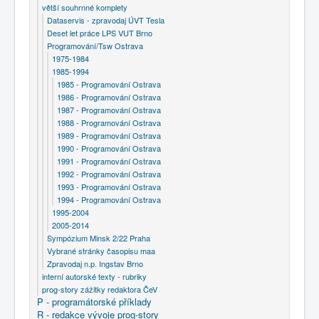
větší souhrnné komplety
Dataservis - zpravodaj ÚVT Tesla
Deset let práce LPS VUT Brno
Programování/Tsw Ostrava
1975-1984
1985-1994
1985 - Programování Ostrava
1986 - Programování Ostrava
1987 - Programování Ostrava
1988 - Programování Ostrava
1989 - Programování Ostrava
1990 - Programování Ostrava
1991 - Programování Ostrava
1992 - Programování Ostrava
1993 - Programování Ostrava
1994 - Programování Ostrava
1995-2004
2005-2014
Sympózium Minsk 2/22 Praha
Vybrané stránky časopisu maa
Zpravodaj n.p. Ingstav Brno
interní autorské texty - rubriky
prog-story zážitky redaktora ČeV
P - programátorské příklady
R - redakce vývoje prog-story