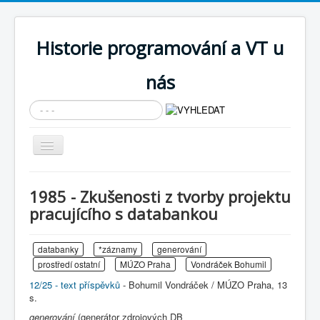
Historie programování a VT u
nás
Vyhledávání...
Přepnout
navigaci
AKTUÁLNÍ NOVINKY
1985 - Zkušenosti z tvorby projektu
Cíle expozice
pracujícího s databankou
PRŮVODCE EXPOZICÍ
databanky
*záznamy
generování
Současnost SW a IT
prostředí ostatní
MÚZO Praha
Vondráček Bohumil
KNIHOVNA
12/25 - text příspěvků
- Bohumil Vondráček / MÚZO Praha, 13
s.
Historické počítače
generování
(generátor zdrojových DB