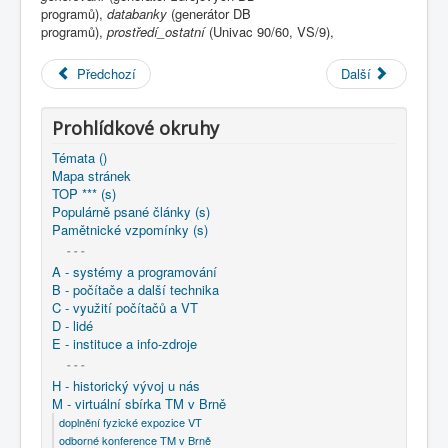
COBOL
programů),
databanky
(generátor DB
programů),
prostředí_ostatní
(Univac 90/60, VS/9),
O nás
Předchozí
Další
Úvod
M - virtuální sbírka TM v Brně
větší souhrnné komplety
Programování/Tsw Ostrava
1985-1994
Prohlídkové okruhy
1985 - Programování Ostrava
Témata ()
1985 - Zkušenosti z tvorby projektu pracujícího s
Mapa stránek
databankou
TOP *** (s)
Populárně psané články (s)
Pamětnické vzpomínky (s)
- - -
A - systémy a programování
B - počítače a další technika
C - využití počítačů a VT
D - lidé
E - instituce a info-zdroje
- - -
H - historický vývoj u nás
M - virtuální sbírka TM v Brně
doplnění fyzické expozice VT
odborné konference TM v Brně