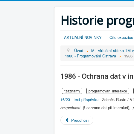
Historie pro
AKTUÁLNÍ NOVINKY
Cíle expozice
Úvod
M - virtuální sbírka TM 
1986 - Programování Ostrava
1986 
1986 - Ochrana dat v in
*záznamy
programování interakce
16/23 - text příspěvku
- Zdeněk Rusín / Ví
bezpečnost
(! ochrana dat při interakci),
Předchozí