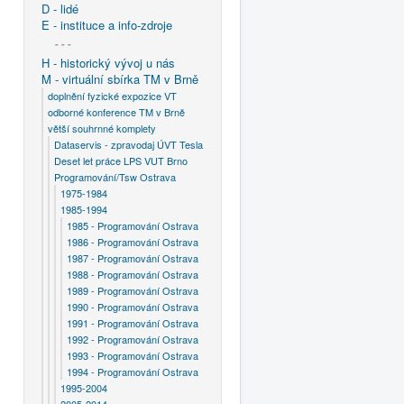
D - lidé
E - instituce a info-zdroje
- - -
H - historický vývoj u nás
M - virtuální sbírka TM v Brně
doplnění fyzické expozice VT
odborné konference TM v Brně
větší souhrnné komplety
Dataservis - zpravodaj ÚVT Tesla
Deset let práce LPS VUT Brno
Programování/Tsw Ostrava
1975-1984
1985-1994
1985 - Programování Ostrava
1986 - Programování Ostrava
1987 - Programování Ostrava
1988 - Programování Ostrava
1989 - Programování Ostrava
1990 - Programování Ostrava
1991 - Programování Ostrava
1992 - Programování Ostrava
1993 - Programování Ostrava
1994 - Programování Ostrava
1995-2004