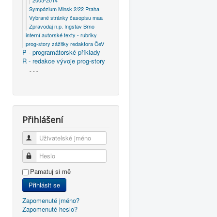
2005-2014
Sympózium Minsk 2/22 Praha
Vybrané stránky časopisu maa
Zpravodaj n.p. Ingstav Brno
interní autorské texty - rubriky
prog-story zážitky redaktora ČeV
P - programátorské příklady
R - redakce vývoje prog-story
- - -
Přihlášení
Uživatelské jméno
Heslo
Pamatuj si mě
Přihlásit se
Zapomenuté jméno?
Zapomenuté heslo?