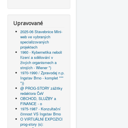
Upravované
2025-06 Stavebnice Mini-
web ve vybraných
specializovaných
projektech
1960 - Kybernetika neboli
řízení a sdělování v
živých organismech a
strojích - Wiener *)
1970-1990 / Zpravodaj n.p.
Ingstav Brno - komplet ***
*))
@ PROG-STORY zážitky
redaktora ČeV
OBCHOD, SLUŽBY a
FINANCE - o
1975-1987 - Konzultační
činnost VS Ingstav Brno
O VIRTUÁLNÍ EXPOZICI
prog-story (s):