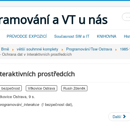
gramování a VT u nás
Vyhl
PRŮVODCE EXPOZICÍ
Současnost SW a IT
KNIHOVNA
His
v Brně
větší souhrnné komplety
Programování/Tsw Ostrava
1985-
- Ochrana dat v interaktivních prostředcích
teraktivních prostředcích
bezpečnost
Vítkovice Ostrava
Rusín Zdeněk
tkovice Ostrava, 9 s.
programování_interakce
(! bezpečnost dat),
Další