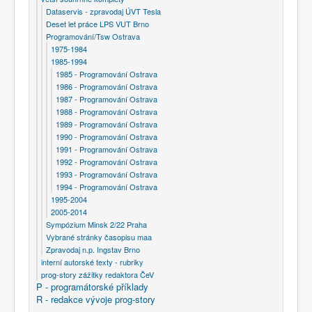
Dataservis - zpravodaj ÚVT Tesla
Deset let práce LPS VUT Brno
Programování/Tsw Ostrava
1975-1984
1985-1994
1985 - Programování Ostrava
1986 - Programování Ostrava
1987 - Programování Ostrava
1988 - Programování Ostrava
1989 - Programování Ostrava
1990 - Programování Ostrava
1991 - Programování Ostrava
1992 - Programování Ostrava
1993 - Programování Ostrava
1994 - Programování Ostrava
1995-2004
2005-2014
Sympózium Minsk 2/22 Praha
Vybrané stránky časopisu maa
Zpravodaj n.p. Ingstav Brno
interní autorské texty - rubriky
prog-story zážitky redaktora ČeV
P - programátorské příklady
R - redakce vývoje prog-story