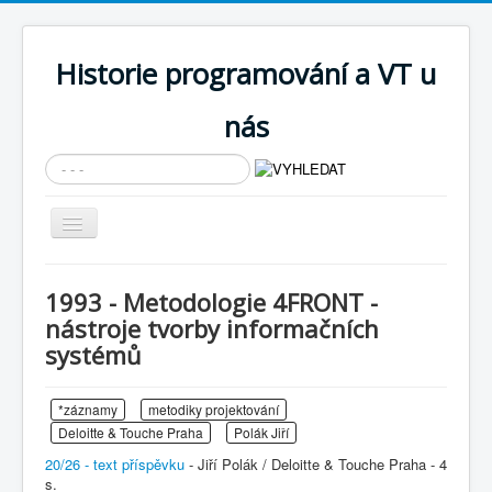
Historie programování a VT u
nás
Vyhledávání...
Přepnout
navigaci
AKTUÁLNÍ NOVINKY
1993 - Metodologie 4FRONT -
Cíle expozice
nástroje tvorby informačních
systémů
PRŮVODCE EXPOZICÍ
Současnost SW a IT
*záznamy
metodiky projektování
KNIHOVNA
Deloitte & Touche Praha
Polák Jiří
20/26 - text příspěvku
Historické počítače
- Jiří Polák / Deloitte & Touche Praha - 4
s.