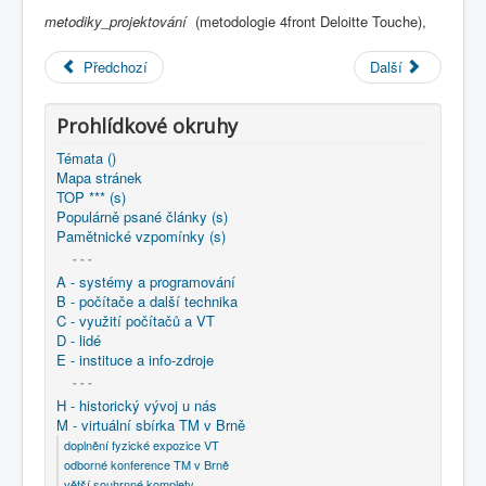
COBOL
metodiky_projektování
(metodologie 4front Deloitte Touche),
O nás
Předchozí
Další
Úvod
M - virtuální sbírka TM v Brně
větší souhrnné komplety
Prohlídkové okruhy
Programování/Tsw Ostrava
1985-1994
1993 - Programování Ostrava
Témata ()
1993 - Metodologie 4FRONT - nástroje tvorby
Mapa stránek
informačních systémů
TOP *** (s)
Populárně psané články (s)
Pamětnické vzpomínky (s)
- - -
A - systémy a programování
B - počítače a další technika
C - využití počítačů a VT
D - lidé
E - instituce a info-zdroje
- - -
H - historický vývoj u nás
M - virtuální sbírka TM v Brně
doplnění fyzické expozice VT
odborné konference TM v Brně
větší souhrnné komplety