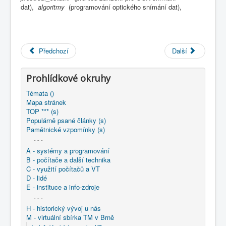
COBOL
dat),
algoritmy
(programování optického snímání dat),
O nás
Úvod
M - virtuální sbírka TM v Brně
Předchozí
Další
větší souhrnné komplety
Programování/Tsw Ostrava
1975-1984
1978 - Programování Havířov
Prohlídkové okruhy
1978 - Optické snímání znaků snímačem IBM 3886
Model 1
Témata ()
Mapa stránek
TOP *** (s)
Populárně psané články (s)
Pamětnické vzpomínky (s)
- - -
A - systémy a programování
B - počítače a další technika
C - využití počítačů a VT
D - lidé
E - instituce a info-zdroje
- - -
H - historický vývoj u nás
M - virtuální sbírka TM v Brně