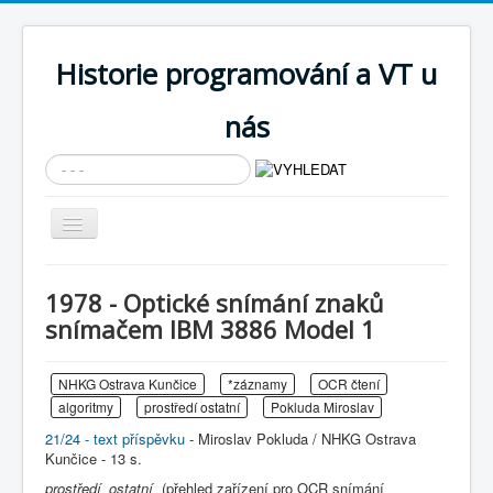
Historie programování a VT u
nás
Vyhledávání...
Přepnout
navigaci
AKTUÁLNÍ NOVINKY
1978 - Optické snímání znaků
Cíle expozice
snímačem IBM 3886 Model 1
PRŮVODCE EXPOZICÍ
NHKG Ostrava Kunčice
*záznamy
OCR čtení
Současnost SW a IT
algoritmy
prostředí ostatní
Pokluda Miroslav
KNIHOVNA
21/24 - text příspěvku
- Miroslav Pokluda / NHKG Ostrava
Kunčice - 13 s.
Historické počítače
prostředí_ostatní
(přehled zařízení pro OCR snímání