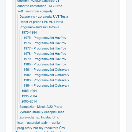
doplnění fyzické expozice VT
odborné konference TM v Brně
větší souhrnné komplety
Dataservis - zpravodaj ÚVT Tesla
Deset let práce LPS VUT Brno
Programování/Tsw Ostrava
1975-1984
1975 - Programování Havířov
1976 - Programování Havířov
1977 - Programování Havířov
1978 - Programování Havířov
1979 - Programování Havířov
1980 - Programování Havířov
1981 - Programování Ostrava v
1982 - Programování Ostrava v
1983 - Programování Ostrava v
1984 - Programování Ostrava v
1985-1994
1995-2004
2005-2014
Sympózium Minsk 2/22 Praha
Vybrané stránky časopisu maa
Zpravodaj n.p. Ingstav Brno
interní autorské texty - rubriky
prog-story zážitky redaktora ČeV