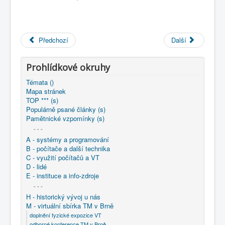
COBOL
O nás
Předchozí
Další
Úvod
M - virtuální sbírka TM v Brně
větší souhrnné komplety
Programování/Tsw Ostrava
1975-1984
Prohlídkové okruhy
1982 - Programování Ostrava v
1982 - Uživatel a jeho svět
Témata ()
Mapa stránek
TOP *** (s)
Populárně psané články (s)
Pamětnické vzpomínky (s)
- - -
A - systémy a programování
B - počítače a další technika
C - využití počítačů a VT
D - lidé
E - instituce a info-zdroje
- - -
H - historický vývoj u nás
M - virtuální sbírka TM v Brně
doplnění fyzické expozice VT
odborné konference TM v Brně