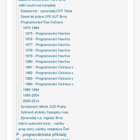
větší souhrnné komplety
Dataservis - zpravodaj ÚVT Tesla
Deset let práce LPS VUT Brno
Programování/Tsw Ostrava
1975-1984
1975 - Programování Havířov
1976 - Programování Havířov
1977 - Programování Havířov
1978 - Programování Havířov
1979 - Programování Havířov
1980 - Programování Havířov
1981 - Programování Ostrava v
1982 - Programování Ostrava v
1983 - Programování Ostrava v
1984 - Programování Ostrava v
1985-1994
1995-2004
2005-2014
Sympózium Minsk 2/22 Praha
Vybrané stránky časopisu maa
Zpravodaj n.p. Ingstav Brno
interní autorské texty - rubriky
prog-story zážitky redaktora ČeV
P - programátorské příklady
R - redakce vývoje prog-story