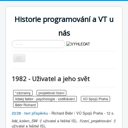
Historie programování a VT u
nás
Vyhledávání...
Přepnout
navigaci
AKTUÁLNÍ NOVINKY
1982 - Uživatel a jeho svět
Cíle expozice
PRŮVODCE EXPOZICÍ
*záznamy
projektové řízení
lidský faktor - psychologie - vzdělávání
VÚ Spojů Praha
Současnost SW a IT
Bébr Richard
KNIHOVNA
23/28 - text příspěvku
- Richard Bébr / VÚ Spojů Praha - 12 s.
lidé_kolem_SW
Historické počítače
(! uživatel a řešitel IS),
řízení_projektování
(!
uživatel a řešitel IS),